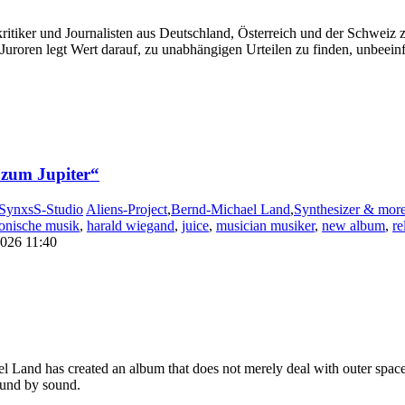
ikkritiker und Journalisten aus Deutschland, Österreich und der Schw
oren legt Wert darauf, zu unabhängigen Urteilen zu finden, unbeeinfl
zum Jupiter“
SynxsS-Studio
Aliens-Project
,
Bernd-Michael Land
,
Synthesizer & mor
ronische musik
,
harald wiegand
,
juice
,
musician musiker
,
new album
,
re
026 11:40
l Land has created an album that does not merely deal with outer space
sound by sound.