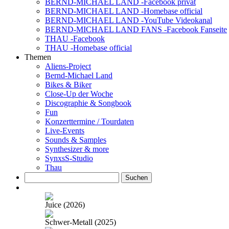
BERND-MICHAEL LAND -Facebook privat
BERND-MICHAEL LAND -Homebase official
BERND-MICHAEL LAND -YouTube Videokanal
BERND-MICHAEL LAND FANS -Facebook Fanseite
THAU -Facebook
THAU -Homebase official
Themen
Aliens-Project
Bernd-Michael Land
Bikes & Biker
Close-Up der Woche
Discographie & Songbook
Fun
Konzerttermine / Tourdaten
Live-Events
Sounds & Samples
Synthesizer & more
SynxsS-Studio
Thau
Suchen
nach:
Juice (2026)
Schwer-Metall (2025)