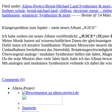
Filed under:
Aliens-Project
,
Bernd-Michael Land
,
Synthesizer & more
,
berliner schule
,
bernd-michael-land
,
chillout
,
electronic music – elekt
hainhausen
,
sequencer
,
Synthesizer & more
— — Bernie @ 14 März 
Klangexpedition zum Jupiter – mein neues Album „JUICE“
Ich habe soeben ein neues Album veröffentlicht:
„JUICE“
(
JU
piter
Meine Musik basiert auf wissenschaftlichen Daten der gleichnamigen J
Dafür nutze ich kreative Sonifikation: Planetare Messwerte steuern di
Umlaufbahnen beeinflussen das Stereobild, Rotationsgeschwindigke
Überwiegend analoge / modulare Synthesizer helfen mir dabei, Magne
Da die reale Mission über viele Jahre läuft, habe ich das Album bew
Mit analogen und modularen Synthesizern verbinde ich dabei die wis
Comments (0)
Aliens-Project
Startseite