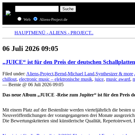
Web
Aliens-Project.de
HAUPTMENÜ - ALIENS - PROJECT..
06 Juli 2026 09:05
„JUICE“ ist für den Preis der deutschen Schallplatten
Filed under:
Aliens-Project
,
Bernd-Michael Land
,
Synthesizer & more
chillout
,
electronic music – elektronische musik
,
juice
,
music award
,
m
— Bernie @ 06 Juli 2026 09:05
Das neue Album „JUICE -Reise zum Jupiter“ ist für den Preis de
Mit einem Platz auf der Bestenliste werden vierteljährlich die besten u
Neuveröffentlichungen der vorangegangenen drei Monate ausgezeich
Die Bewertungskriterien sind künstlerische Qualität, Repertoirewert, 