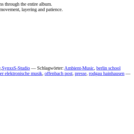
ns through the entire album.
 movement, layering and patience.
e
,
SynxsS-Studio
— Schlagwörter:
Ambient-Music
,
berlin school
er elektronische musik
,
offenbach post
,
presse
,
rodgau hainhausen
—