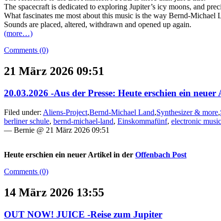
The spacecraft is dedicated to exploring Jupiter’s icy moons, and pre
What fascinates me most about this music is the way Bernd-Michael La
Sounds are placed, altered, withdrawn and opened up again.
(more…)
Comments (0)
21 März 2026 09:51
20.03.2026 -Aus der Presse: Heute erschien ein neuer 
Filed under:
Aliens-Project
,
Bernd-Michael Land
,
Synthesizer & more
,
berliner schule
,
bernd-michael-land
,
Einskommafünf
,
electronic musi
— Bernie @ 21 März 2026 09:51
Heute erschien ein neuer Artikel in der
Offenbach Post
Comments (0)
14 März 2026 13:55
OUT NOW! JUICE -Reise zum Jupiter