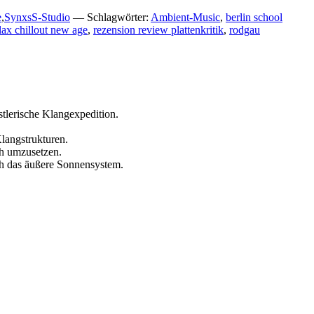
e
,
SynxsS-Studio
— Schlagwörter:
Ambient-Music
,
berlin school
lax chillout new age
,
rezension review plattenkritik
,
rodgau
stlerische Klangexpedition.
langstrukturen.
ch umzusetzen.
ch das äußere Sonnensystem.