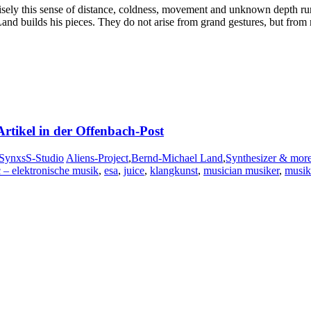
cisely this sense of distance, coldness, movement and unknown depth ru
nd builds his pieces. They do not arise from grand gestures, but from
Artikel in der Offenbach-Post
SynxsS-Studio
Aliens-Project
,
Bernd-Michael Land
,
Synthesizer & mor
c – elektronische musik
,
esa
,
juice
,
klangkunst
,
musician musiker
,
musik