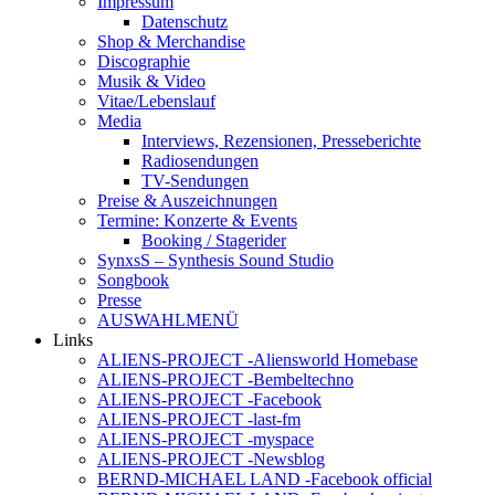
Impressum
Datenschutz
Shop & Merchandise
Discographie
Musik & Video
Vitae/Lebenslauf
Media
Interviews, Rezensionen, Presseberichte
Radiosendungen
TV-Sendungen
Preise & Auszeichnungen
Termine: Konzerte & Events
Booking / Stagerider
SynxsS – Synthesis Sound Studio
Songbook
Presse
AUSWAHLMENÜ
Links
ALIENS-PROJECT -Aliensworld Homebase
ALIENS-PROJECT -Bembeltechno
ALIENS-PROJECT -Facebook
ALIENS-PROJECT -last-fm
ALIENS-PROJECT -myspace
ALIENS-PROJECT -Newsblog
BERND-MICHAEL LAND -Facebook official