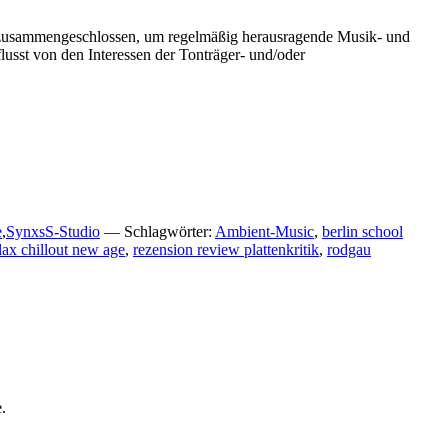
eiz zusammengeschlossen, um regelmäßig herausragende Musik- und
usst von den Interessen der Tonträger- und/oder
e
,
SynxsS-Studio
— Schlagwörter:
Ambient-Music
,
berlin school
lax chillout new age
,
rezension review plattenkritik
,
rodgau
.