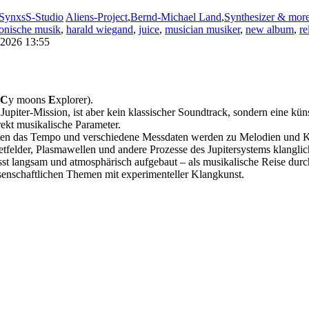
SynxsS-Studio
Aliens-Project
,
Bernd-Michael Land
,
Synthesizer & mor
ronische musik
,
harald wiegand
,
juice
,
musician musiker
,
new album
,
re
2026 13:55
IC
y moons
E
xplorer).
upiter-Mission, ist aber kein klassischer Soundtrack, sondern eine kün
rekt musikalische Parameter.
iten das Tempo und verschiedene Messdaten werden zu Melodien und K
tfelder, Plasmawellen und andere Prozesse des Jupitersystems klangli
usst langsam und atmosphärisch aufgebaut – als musikalische Reise dur
senschaftlichen Themen mit experimenteller Klangkunst.