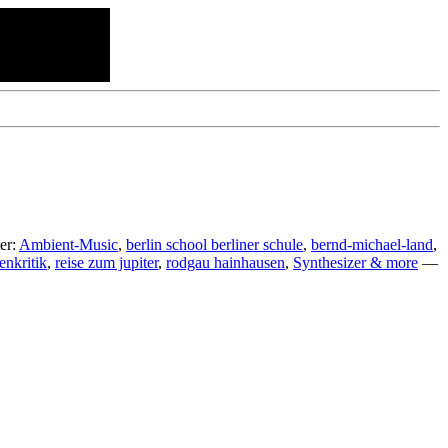
er:
Ambient-Music
,
berlin school berliner schule
,
bernd-michael-land
,
enkritik
,
reise zum jupiter
,
rodgau hainhausen
,
Synthesizer & more
—