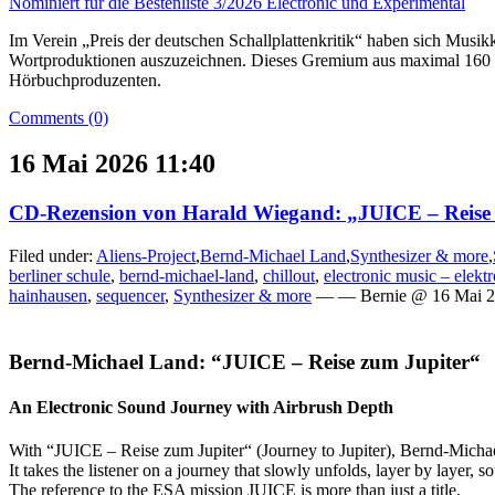
Nominiert für die Bestenliste 3/2026 Electronic und Experimental
Im Verein „Preis der deutschen Schallplattenkritik“ haben sich Mus
Wortproduktionen auszuzeichnen. Dieses Gremium aus maximal 160 Jur
Hörbuchproduzenten.
Comments (0)
16 Mai 2026 11:40
CD-Rezension von Harald Wiegand: „JUICE – Reise 
Filed under:
Aliens-Project
,
Bernd-Michael Land
,
Synthesizer & more
,
berliner schule
,
bernd-michael-land
,
chillout
,
electronic music – elekt
hainhausen
,
sequencer
,
Synthesizer & more
— — Bernie @ 16 Mai 2
Bernd-Michael Land: “JUICE – Reise zum Jupiter“
An Electronic Sound Journey with Airbrush Depth
With “JUICE – Reise zum Jupiter“ (Journey to Jupiter), Bernd-Michae
It takes the listener on a journey that slowly unfolds, layer by layer, 
The reference to the ESA mission JUICE is more than just a title.