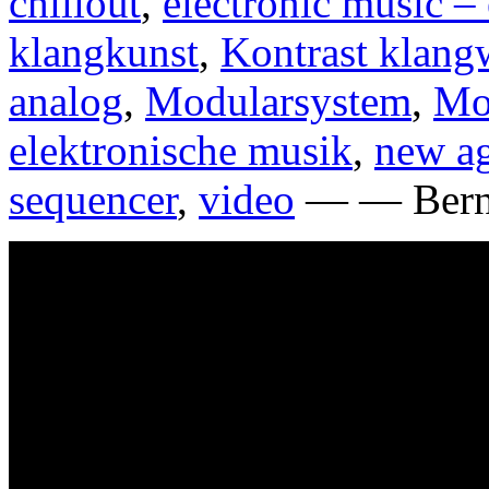
chillout
,
electronic music –
klangkunst
,
Kontrast klang
analog
,
Modularsystem
,
Mo
elektronische musik
,
new a
sequencer
,
video
— — Berni