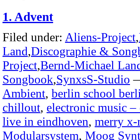
1. Advent
Filed under:
Aliens-Project
,
Land
,
Discographie & Song
Project
,
Bernd-Michael Lan
Songbook
,
SynxsS-Studio
—
Ambient
,
berlin school berl
chillout
,
electronic music –
live in eindhoven
,
merry x-
Modularsystem
,
Moog Synt