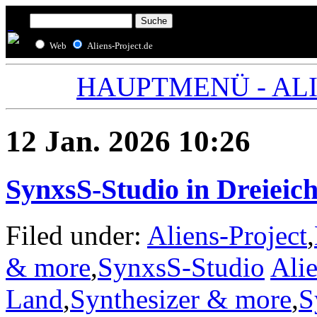
Web
Aliens-Project.de
HAUPTMENÜ - ALIE
12 Jan. 2026 10:26
SynxsS-Studio in Dreieic
Filed under:
Aliens-Project
,
& more
,
SynxsS-Studio
Alie
Land
,
Synthesizer & more
,
S