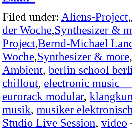
Filed under:
Aliens-Project
,
der Woche
,
Synthesizer & m
Project
,
Bernd-Michael Lan
Woche
,
Synthesizer & more
Ambient
,
berlin school berl
chillout
,
electronic music –
eurorack modular
,
klangkun
musik
,
musiker elektronisc
Studio Live Session
,
video