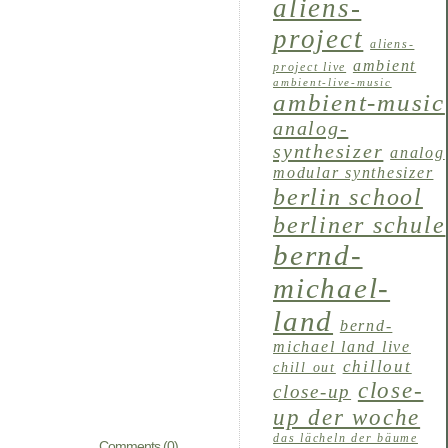
aliens-
project
aliens-
ambient
project live
ambient-live-music
ambient-music
analog-
synthesizer
analog
modular synthesizer
berlin school
berliner schule
bernd-
michael-
land
bernd-
michael land live
chillout
chill out
close-
close-up
up der woche
das lächeln der bäume
Comments (0)