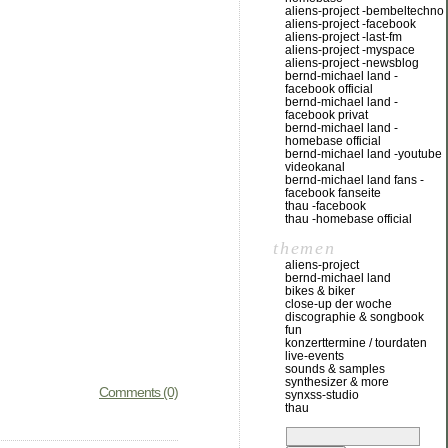
aliens-project -bembeltechno
aliens-project -facebook
aliens-project -last-fm
aliens-project -myspace
aliens-project -newsblog
bernd-michael land -
facebook official
bernd-michael land -
facebook privat
bernd-michael land -
homebase official
bernd-michael land -youtube
videokanal
bernd-michael land fans -
facebook fanseite
thau -facebook
thau -homebase official
themen
aliens-project
bernd-michael land
bikes & biker
close-up der woche
discographie & songbook
fun
konzerttermine / tourdaten
live-events
sounds & samples
synthesizer & more
Comments (0)
synxss-studio
thau
suchen