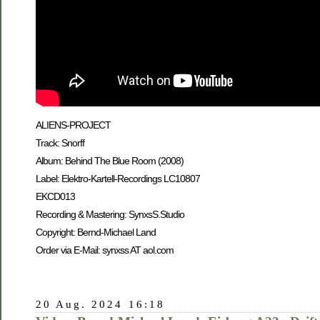
ALIENS-PROJECT
Track: Snorff
Album: Behind The Blue Room (2008)
Label: Elektro-Kartell-Recordings LC10807
EKCD013
Recording & Mastering: SynxsS.Studio
Copyright: Bernd-Michael Land
Order via E-Mail: synxss AT aol.com
20 Aug. 2024 16:18