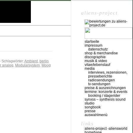
aliens-project
startseite
impressum
datenschutz
shop & merchandise
discographie
musik & video
Schlagwörter:
Ambient
,
berlin
vitae/lebenslauf
r analog
,
Modularsystem
,
Moog
media
interviews, rezensionen,
presseberichte
radiosendungen
tv-sendungen
preise & auszeichnungen
termine: konzerte & events
booking / stagerider
synxss – synthesis sound
studio
songbook
presse
auswahlmenü
links
aliens-project -aliensworld
homebase