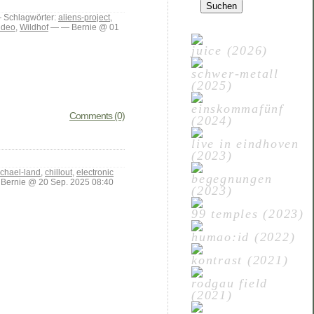
nach:
Schlagwörter:
aliens-project
,
ideo
,
Wildhof
— — Bernie @ 01
juice (2026)
schwer-metall
(2025)
einskommafünf
Comments (0)
(2024)
live in eindhoven
(2023)
chael-land
,
chillout
,
electronic
begegnungen
ernie @ 20 Sep. 2025 08:40
(2023)
99 temples (2023)
humao:id (2022)
kontrast (2021)
rodgau field
(2021)