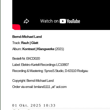
Bernd-Michael Land
Track:
Rauh | Glatt
Album:
Kontrast | Klangwerke
(2021)
Bestell-Nr. EKCD020
Label: Elektro-Kartell-Recordings LC10807
Recording & Mastering: SynxsS.Studio, D-63110 Rodgau
Copyright: Bernd-Michael Land
Order via email: bmland1111 „at“ aol.com
01 Okt. 2025 10:33