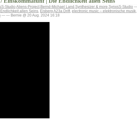
/ Einskommafünf | Die Endlichkeit allen Seins
sS-Studio
Aliens-Project
,
Bernd-Michael Land
,
Synthesizer & more
,
SynxsS-Studio
— 
Endlichkeit allen Seins
,
Eisberg A23a Drift
,
electronic music – elektronische musik
o
— — Bernie @ 20 Aug. 2024 16:18