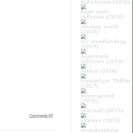
definitivum (2020)
hyperreale
reflexion (2020)
slowing world
(2020)
die mondlandung
(2019)
hyperreale
reflexion (2019)
farben (2018)
transmitter 594khz
(2017)
meeresgrund
(2016)
intervall (2015)
Comments (0)
odyssee (2015)
metamorphose