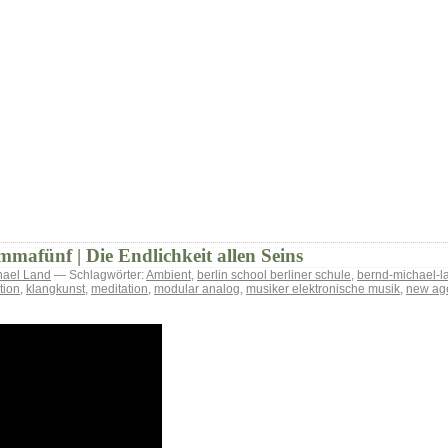
mafünf | Die Endlichkeit allen Seins
hael Land
— Schlagwörter:
Ambient
,
berlin school berliner schule
,
bernd-michael-l
tion
,
klangkunst
,
meditation
,
modular analog
,
musiker elektronische musik
,
new ag