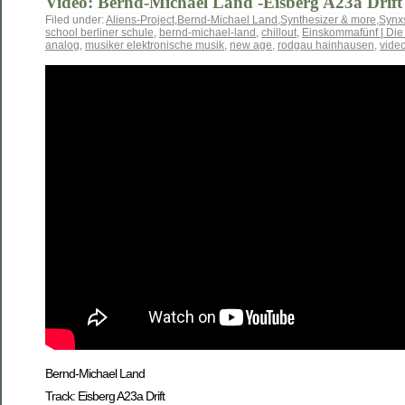
Video: Bernd-Michael Land -Eisberg A23a Drift 
Filed under:
Aliens-Project
,
Bernd-Michael Land
,
Synthesizer & more
,
Synx
school berliner schule
,
bernd-michael-land
,
chillout
,
Einskommafünf | Die 
analog
,
musiker elektronische musik
,
new age
,
rodgau hainhausen
,
vide
Bernd-Michael Land
Track: Eisberg A23a Drift