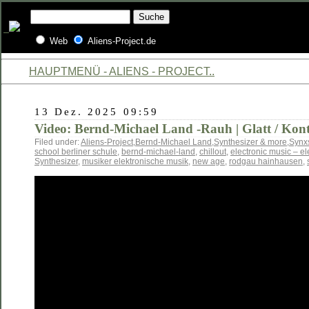
Web
Aliens-Project.de
HAUPTMENÜ - ALIENS - PROJECT..
13 Dez. 2025 09:59
Video: Bernd-Michael Land -Rauh | Glatt / Kont
Filed under:
Aliens-Project
,
Bernd-Michael Land
,
Synthesizer & more
,
Synx
school berliner schule
,
bernd-michael-land
,
chillout
,
electronic music – e
Synthesizer
,
musiker elektronische musik
,
new age
,
rodgau hainhausen
,