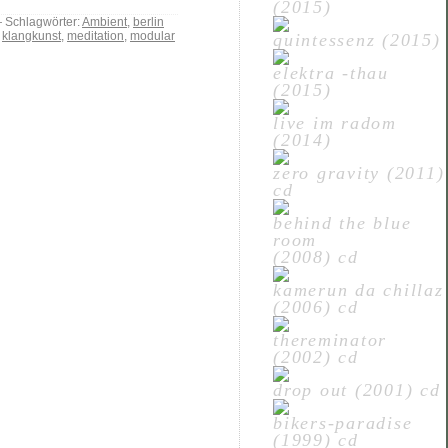
(2015)
Schlagwörter:
Ambient
,
berlin
,
klangkunst
,
meditation
,
modular
quintessenz (2015)
elektra -thau
(2015)
live im radom
(2014)
zero gravity (2011)
cd
behind the blue
room
(2008) cd
kamerun da chillaz
(2006) cd
thereminator
(2002) cd
drop out (2001) cd
bikers-paradise
(1999) cd