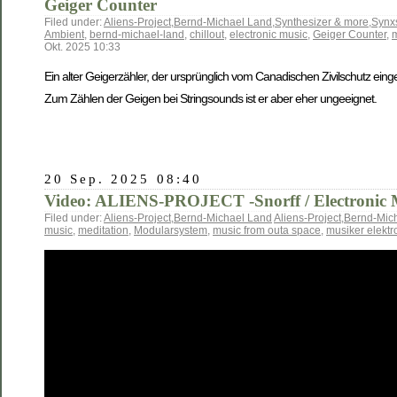
Geiger Counter
Filed under:
Aliens-Project
,
Bernd-Michael Land
,
Synthesizer & more
,
Synx
Ambient
,
bernd-michael-land
,
chillout
,
electronic music
,
Geiger Counter
,
m
Okt. 2025 10:33
Ein alter Geigerzähler, der ursprünglich vom Canadischen Zivilschutz ei
Zum Zählen der Geigen bei Stringsounds ist er aber eher ungeeignet.
20 Sep. 2025 08:40
Video: ALIENS-PROJECT -Snorff / Electronic 
Filed under:
Aliens-Project
,
Bernd-Michael Land
Aliens-Project
,
Bernd-Mic
music
,
meditation
,
Modularsystem
,
music from outa space
,
musiker elektr