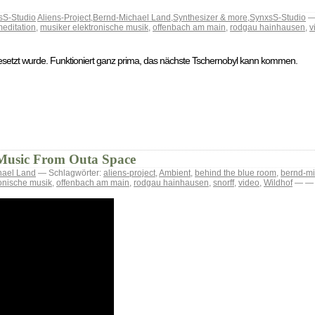
sS-Studio
Aliens-Project
,
Bernd-Michael Land
,
Synthesizer & more
,
SynxsS-Studio
— 
editation
,
musiker elektronische musik
,
offenbach am main
,
rodgau hainhausen
,
v
ngesetzt wurde. Funktioniert ganz prima, das nächste Tschernobyl kann kommen.
Music From Outa Space
hael Land
— Schlagwörter:
aliens-project
,
Ambient
,
behind the blue room
,
bernd-mi
onische musik
,
offenbach am main
,
rodgau hainhausen
,
snorff
,
video
,
Wildhof
— — B