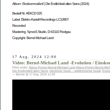
Album: Einskommafünf | Die Endlichkeit allen Seins (2024)
Bestell Nr. #EKCD 025
Label: Elektro-Kartell-Recordings LC10807
Recorded
Mastering: SynxsS.Studio, D-63110 Rodgau
Copyright: Bernd-Michael Land
17 Aug. 2024 12:00
Video: Bernd-Michael Land -Evolution / Einskom
Filed under:
Aliens-Project
,
Bernd-Michael Land
Aliens-Project
,
Bernd-Mic
Die Endlichkeit allen Seins
,
electronic music – elektronische musik
,
Evolu
— Bernie @ 17 Aug. 2024 12:00