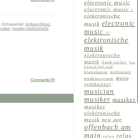
electronic music
electronic music -
elektronische
electronic
musik
Schlagwörter:
Ambient-Music
,
usiker
,
musiker elektronische
music –
elektronische
musik
elektronische
musik
frank tischer
fun
hotrod hot-rod
klangkunst
meditation
moog
modularsystem
Comments (0)
synthesizer
musician
musiker
musiker
musiker
elektronische
musik
new age
offenbach am
main
relax
relax