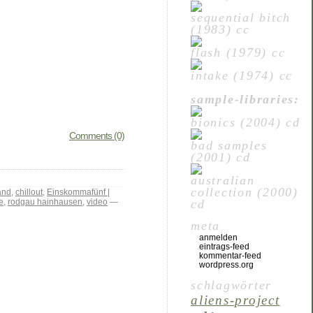
sequential bitch
(1983) cc
flash (1979) cc
intake (1974) cc
sample-libraries:
bionics (2004) cd
Comments (0)
bad samples
(2001) cd
australian
collection (2000)
and
,
chillout
,
Einskommafünf |
e
,
rodgau hainhausen
,
video
—
cd
meta
anmelden
eintrags-feed
kommentar-feed
wordpress.org
schlagwörter
aliens-project