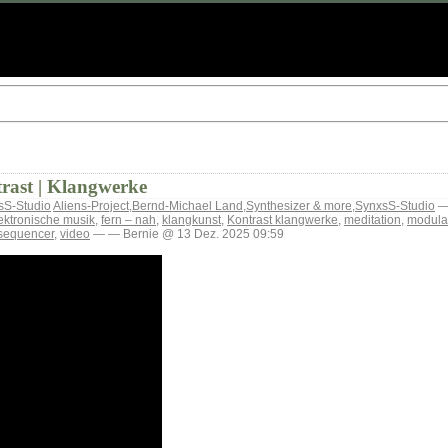
rast | Klangwerke
sS-Studio
Aliens-Project
,
Bernd-Michael Land
,
Synthesizer & more
,
SynxsS-Studio
— 
lektronische musik
,
fern – nah
,
klangkunst
,
Kontrast klangwerke
,
meditation
,
modula
sequencer
,
video
— — Bernie @ 13 Dez. 2025 09:59