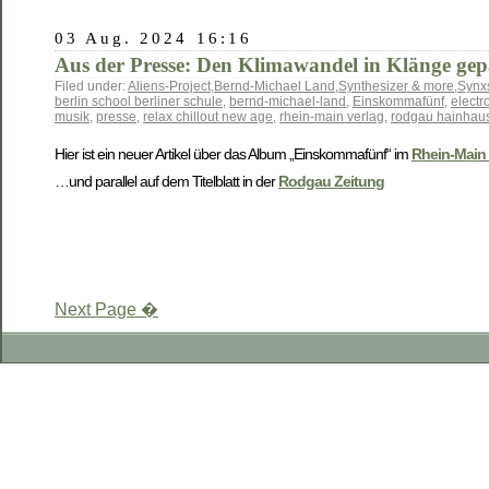
03 Aug. 2024 16:16
Aus der Presse: Den Klimawandel in Klänge gep
Filed under:
Aliens-Project
,
Bernd-Michael Land
,
Synthesizer & more
,
Synx
berlin school berliner schule
,
bernd-michael-land
,
Einskommafünf
,
electr
musik
,
presse
,
relax chillout new age
,
rhein-main verlag
,
rodgau hainhau
Hier ist ein neuer Artikel über das Album „Einskommafünf“ im
Rhein-Main 
…und parallel auf dem Titelblatt in der
Rodgau Zeitung
Next Page �