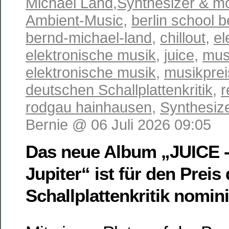
Michael Land
,
Synthesizer & m
Ambient-Music
,
berlin school b
bernd-michael-land
,
chillout
,
el
elektronische musik
,
juice
,
mus
elektronische musik
,
musikprei
deutschen Schallplattenkritik
,
r
rodgau hainhausen
,
Synthesiz
Bernie @ 06 Juli 2026 09:05
Das neue Album „JUICE 
Jupiter“ ist für den Prei
Schallplattenkritik nomini