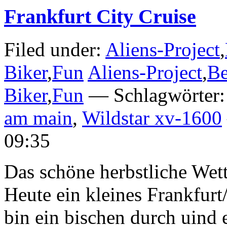
Frankfurt City Cruise
Filed under:
Aliens-Project
,
Biker
,
Fun
Aliens-Project
,
Be
Biker
,
Fun
— Schlagwörter
am main
,
Wildstar xv-1600
09:35
Das schöne herbstliche Wet
Heute ein kleines Frankfur
bin ein bischen durch uind