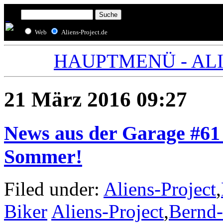
Web
Aliens-Project.de
HAUPTMENÜ - ALIE
21 März 2016 09:27
News aus der Garage #61 
Sommer!
Filed under:
Aliens-Project
,
Biker
Aliens-Project
,
Bernd