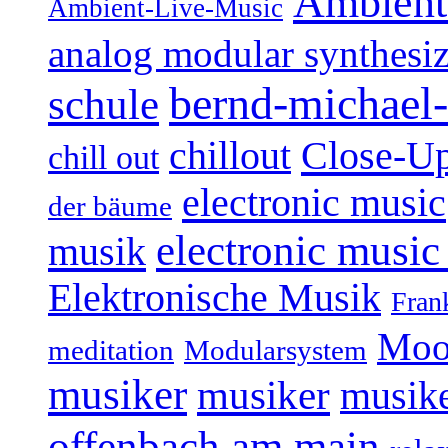
Ambient
Ambient-Live-Music
analog modular synthesiz
bernd-michael-
schule
Close-U
chillout
chill out
electronic music
der bäume
electronic music
musik
Elektronische Musik
Fran
Moo
Modularsystem
meditation
musiker
musiker
musike
offenbach am main