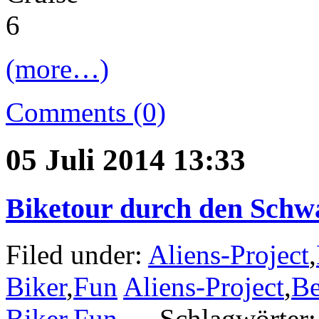
(more…)
Comments (0)
05 Juli 2014 13:33
Biketour durch den Schw
Filed under:
Aliens-Project
,
Biker
,
Fun
Aliens-Project
,
Be
Biker
,
Fun
— Schlagwörter