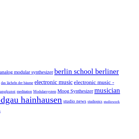
berlin school berliner
analog modular synthesizer
electronic music
electronic music -
das lächeln der bäume
musician
Moog Synthesizer
langkunst
Modularsystem
meditation
odgau hainhausen
studio news
studiopics
studiowork
h