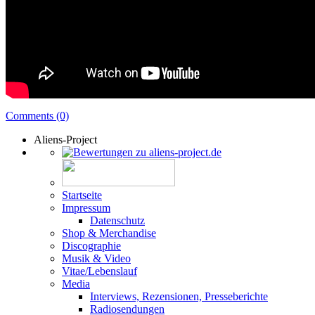
Comments (0)
Aliens-Project
Startseite
Impressum
Datenschutz
Shop & Merchandise
Discographie
Musik & Video
Vitae/Lebenslauf
Media
Interviews, Rezensionen, Presseberichte
Radiosendungen