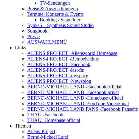
TV-Sendungen
Preise & Auszeichnungen
Termine: Konzerte & Events
Booking / Stagerider
SynxsS – Synthesis Sound Studio
Songbook
Presse
AUSWAHLMENÜ
Links
ALIENS-PROJECT -Aliensworld Homebase
ALIENS-PROJECT -Bembeltechno
ALIENS-PROJECT -Facebook
ALIENS-PROJECT -last-fm
ALIENS-PROJECT -myspace
ALIENS-PROJECT -Newsblog
BERND-MICHAEL LAND -Facebook official
BERND-MICHAEL LAND -Facebook privat
BERND-MICHAEL LAND -Homebase official
BERND-MICHAEL LAND -YouTube Videokanal
BERND-MICHAEL LAND FANS -Facebook Fanseite
THAU -Facebook
THAU -Homebase official
Themen
Aliens-Project
Bernd-Michael Land