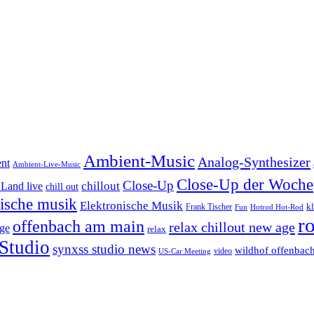
Ambient-Music
Analog-Synthesizer
nt
Ambient-Live-Music
Close-Up der Woche
Close-Up
chillout
Land live
chill out
nische musik
Elektronische Musik
k
Frank Tischer
Fun
Hotrod Hot-Rod
r
offenbach am main
relax chillout new age
ge
relax
Studio
synxss studio news
wildhof offenbac
video
US-Car Meeting