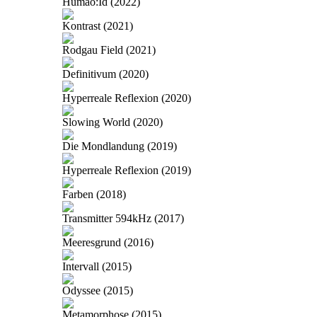
Humao:Id (2022)
Kontrast (2021)
Rodgau Field (2021)
Definitivum (2020)
Hyperreale Reflexion (2020)
Slowing World (2020)
Die Mondlandung (2019)
Hyperreale Reflexion (2019)
Farben (2018)
Transmitter 594kHz (2017)
Meeresgrund (2016)
Intervall (2015)
Odyssee (2015)
Metamorphose (2015)