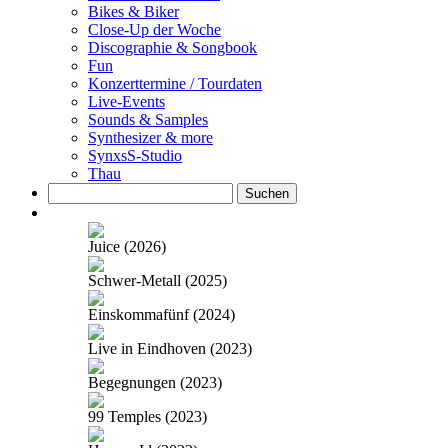
Bikes & Biker
Close-Up der Woche
Discographie & Songbook
Fun
Konzerttermine / Tourdaten
Live-Events
Sounds & Samples
Synthesizer & more
SynxsS-Studio
Thau
Suchen
nach:
Juice (2026)
Schwer-Metall (2025)
Einskommafünf (2024)
Live in Eindhoven (2023)
Begegnungen (2023)
99 Temples (2023)