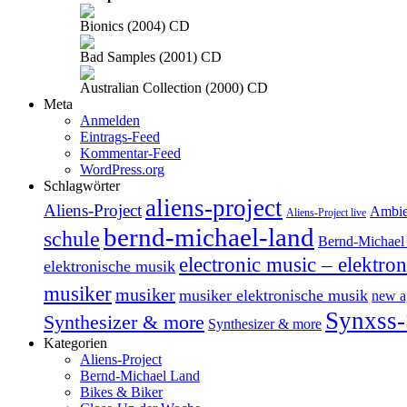
Bionics (2004) CD
Bad Samples (2001) CD
Australian Collection (2000) CD
Meta
Anmelden
Eintrags-Feed
Kommentar-Feed
WordPress.org
Schlagwörter
aliens-project
Aliens-Project
Ambie
Aliens-Project live
bernd-michael-land
schule
Bernd-Michael 
electronic music – elektro
elektronische musik
musiker
musiker
musiker elektronische musik
new a
Synxss-
Synthesizer & more
Synthesizer & more
Kategorien
Aliens-Project
Bernd-Michael Land
Bikes & Biker