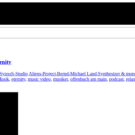
rnity
SynxsS-Studio
Aliens-Project
,
Bernd-Michael Land
,
Synthesizer & mor
Musik
,
eternity
,
music video
,
musiker
,
offenbach am main
,
podcast
,
rela