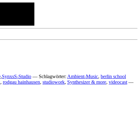
e
,
SynxsS-Studio
— Schlagwörter:
Ambient-Music
,
berlin school
x
,
rodgau hainhausen
,
studiowork
,
Synthesizer & more
,
videocast
—