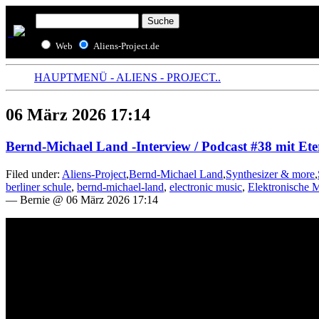
Web
Aliens-Project.de
HAUPTMENÜ - ALIENS - PROJECT..
06 März 2026 17:14
Bernd-Michael Land -Interview / Podcast #38 mit Ete
Filed under:
Aliens-Project
,
Bernd-Michael Land
,
Synthesizer & more
,
berliner schule
,
bernd-michael-land
,
electronic music
,
Elektronische 
— Bernie @ 06 März 2026 17:14