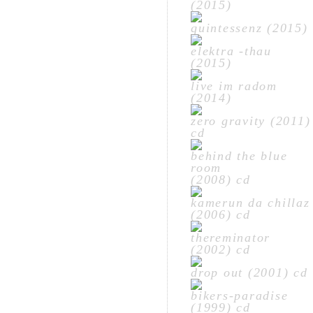
(2015)
quintessenz (2015)
elektra -thau
(2015)
live im radom
(2014)
zero gravity (2011)
cd
behind the blue
room
(2008) cd
kamerun da chillaz
(2006) cd
thereminator
(2002) cd
drop out (2001) cd
bikers-paradise
(1999) cd