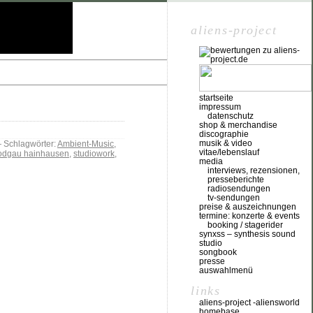
aliens-project
startseite
impressum
datenschutz
shop & merchandise
discographie
musik & video
Schlagwörter:
Ambient-Music
,
vitae/lebenslauf
odgau hainhausen
,
studiowork
,
media
interviews, rezensionen,
presseberichte
radiosendungen
tv-sendungen
preise & auszeichnungen
termine: konzerte & events
booking / stagerider
synxss – synthesis sound
studio
songbook
presse
auswahlmenü
links
aliens-project -aliensworld
homebase