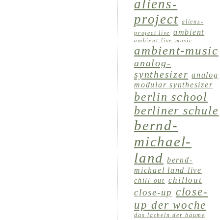
aliens-
project
aliens-
ambient
project live
ambient-live-music
ambient-music
analog-
synthesizer
analog
modular synthesizer
berlin school
berliner schule
bernd-
michael-
land
bernd-
michael land live
chillout
chill out
close-
close-up
up der woche
das lächeln der bäume