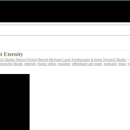
t Eternity
sS-Studio
Aliens-Project
,
Bernd-Michael Land
,
Synthesizer & more
,
SynxsS-Studio
— 
ronische Musik
,
eternity
,
music video
,
musiker
,
offenbach am main
,
podcast
,
relax
,
r