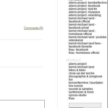
aliens-project -bembeltechno
aliens-project -facebook
aliens-project -last-fm
aliens-project -myspace
aliens-project -newsblog
bernd-michael land -
facebook official
bernd-michael land -
Comments (0)
facebook privat
bernd-michael land -
homebase official
bernd-michael land -youtube
videokanal
bernd-michael land fans -
facebook fanseite
thau -facebook
thau -homebase official
themen
aliens-project
bernd-michael land
bikes & biker
close-up der woche
discographie & songbook
fun
konzerttermine / tourdaten
live-events
sounds & samples
synthesizer & more
synxss-studio
thau
suchen