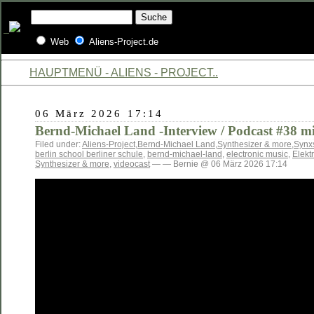
Web
Aliens-Project.de
HAUPTMENÜ - ALIENS - PROJECT..
06 März 2026 17:14
Bernd-Michael Land -Interview / Podcast #38 mi
Filed under:
Aliens-Project
,
Bernd-Michael Land
,
Synthesizer & more
,
Synx
berlin school berliner schule
,
bernd-michael-land
,
electronic music
,
Elekt
Synthesizer & more
,
videocast
— — Bernie @ 06 März 2026 17:14