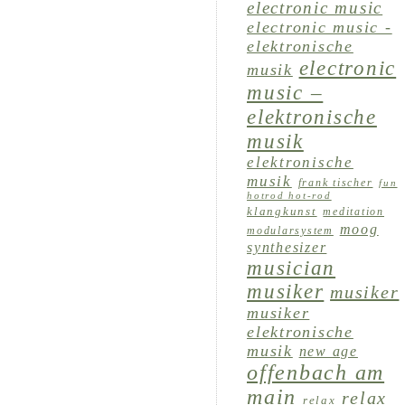
electronic music
electronic music -
elektronische
electronic
musik
music –
elektronische
musik
elektronische
musik
frank tischer
fun
hotrod hot-rod
klangkunst
meditation
moog
modularsystem
synthesizer
musician
musiker
musiker
musiker
elektronische
musik
new age
offenbach am
main
relax
relax