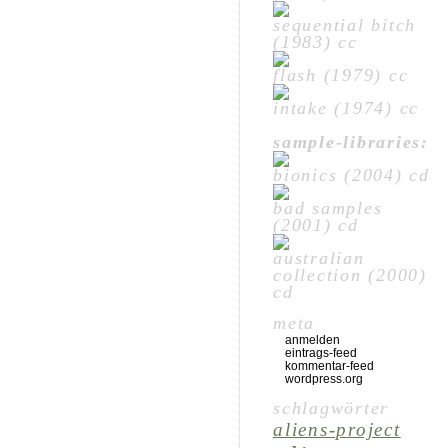
sequential bitch
(1983) cc
flash (1979) cc
intake (1974) cc
sample-libraries:
bionics (2004) cd
bad samples
(2001) cd
australian
collection (2000)
cd
meta
anmelden
eintrags-feed
kommentar-feed
wordpress.org
schlagwörter
aliens-project