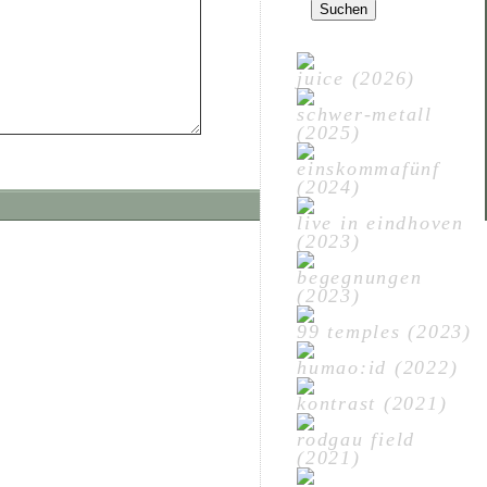
nach:
juice (2026)
schwer-metall
(2025)
einskommafünf
(2024)
live in eindhoven
(2023)
begegnungen
(2023)
99 temples (2023)
humao:id (2022)
kontrast (2021)
rodgau field
(2021)