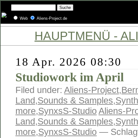
Web
Aliens-Project.de
HAUPTMENÜ - ALI
18 Apr. 2026 08:30
Studiowork im April
Filed under:
Aliens-Project
,
Ber
Land
,
Sounds & Samples
,
Synth
more
,
SynxsS-Studio
Aliens-Pro
Land
,
Sounds & Samples
,
Synth
more
,
SynxsS-Studio
— Schlag