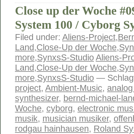
Close up der Woche #0
System 100 / Cyborg S
Filed under:
Aliens-Project
,
Ber
Land
,
Close-Up der Woche
,
Syn
more
,
SynxsS-Studio
Aliens-Pro
Land
,
Close-Up der Woche
,
Syn
more
,
SynxsS-Studio
— Schlag
project
,
Ambient-Music
,
analog
synthesizer
,
bernd-michael-lan
Woche
,
cyborg
,
electronic mus
musik
,
musician musiker
,
offe
rodgau hainhausen
,
Roland Sy