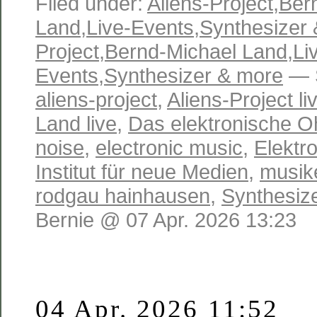
Filed under:
Aliens-Project
,
Ber
Land
,
Live-Events
,
Synthesizer
Project
,
Bernd-Michael Land
,
Li
Events
,
Synthesizer & more
— S
aliens-project
,
Aliens-Project li
Land live
,
Das elektronische O
noise
,
electronic music
,
Elektr
Institut für neue Medien
,
musik
rodgau hainhausen
,
Synthesiz
Bernie @ 07 Apr. 2026 13:23
04 Apr. 2026 11:52