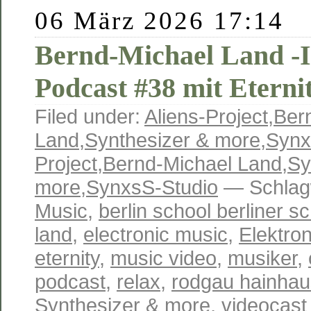
06 März 2026 17:14
Bernd-Michael Land -I
Podcast #38 mit Eterni
Filed under:
Aliens-Project
,
Ber
Land
,
Synthesizer & more
,
Synx
Project
,
Bernd-Michael Land
,
Sy
more
,
SynxsS-Studio
— Schlag
Music
,
berlin school berliner s
land
,
electronic music
,
Elektro
eternity
,
music video
,
musiker
,
podcast
,
relax
,
rodgau hainha
Synthesizer & more
,
videocast