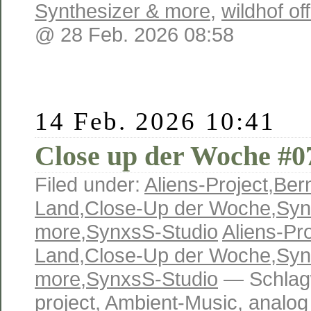
Synthesizer & more
,
wildhof o
@ 28 Feb. 2026 08:58
14 Feb. 2026 10:41
Close up der Woche #07
Filed under:
Aliens-Project
,
Ber
Land
,
Close-Up der Woche
,
Syn
more
,
SynxsS-Studio
Aliens-Pro
Land
,
Close-Up der Woche
,
Syn
more
,
SynxsS-Studio
— Schlag
project
,
Ambient-Music
,
analog