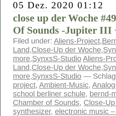
05 Dez. 2020 01:12
close up der Woche #4
Of Sounds -Jupiter II
Filed under:
Aliens-Project
,
Ber
Land
,
Close-Up der Woche
,
Syn
more
,
SynxsS-Studio
Aliens-Pro
Land
,
Close-Up der Woche
,
Syn
more
,
SynxsS-Studio
— Schlag
project
,
Ambient-Music
,
Analog
school berliner schule
,
bernd-m
Chamber of Sounds
,
Close-Up
synthesizer
,
electronic music –