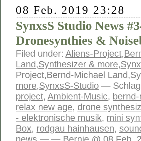
08 Feb. 2019 23:28
SynxsS Studio News #34
Dronesynthies & Nois
Filed under:
Aliens-Project
,
Ber
Land
,
Synthesizer & more
,
Synx
Project
,
Bernd-Michael Land
,
Sy
more
,
SynxsS-Studio
— Schlag
project
,
Ambient-Music
,
bernd-
relax new age
,
drone synthesiz
- elektronische musik
,
mini syn
Box
,
rodgau hainhausen
,
soun
news
— — Bernie @ 08 Feb. 2