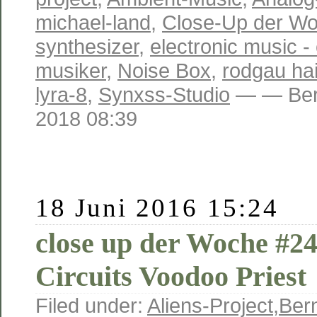
michael-land
,
Close-Up der W
synthesizer
,
electronic music -
musiker
,
Noise Box
,
rodgau ha
lyra-8
,
Synxss-Studio
— — Ber
2018 08:39
18 Juni 2016 15:24
close up der Woche #2
Circuits Voodoo Priest
Filed under:
Aliens-Project
,
Ber