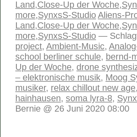
Land
,
Close-Up der Woche
,
Syn
more
,
SynxsS-Studio
Aliens-Pro
Land
,
Close-Up der Woche
,
Syn
more
,
SynxsS-Studio
— Schlag
project
,
Ambient-Music
,
Analog
school berliner schule
,
bernd-m
Up der Woche
,
drone synthesi
– elektronische musik
,
Moog Sy
musiker
,
relax chillout new age
hainhausen
,
soma lyra-8
,
Synx
Bernie @ 26 Juni 2020 08:00