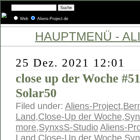
Web
Aliens-Project.de
HAUPTMENÜ - ALI
25 Dez. 2021 12:01
close up der Woche #51
Solar50
Filed under:
Aliens-Project
,
Ber
Land
,
Close-Up der Woche
,
Syn
more
,
SynxsS-Studio
Aliens-Pro
Land
,
Close-Up der Woche
,
Syn