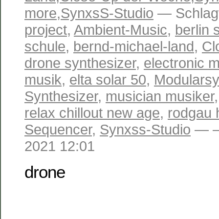
more
,
SynxsS-Studio
— Schlag
project
,
Ambient-Music
,
berlin 
schule
,
bernd-michael-land
,
Cl
drone synthesizer
,
electronic 
musik
,
elta solar 50
,
Modulars
Synthesizer
,
musician musiker
relax chillout new age
,
rodgau 
Sequencer
,
Synxss-Studio
— —
2021 12:01
drone