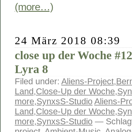
(more…)
24 März 2018 08:39
close up der Woche #12
Lyra 8
Filed under:
Aliens-Project
,
Ber
Land
,
Close-Up der Woche
,
Syn
more
,
SynxsS-Studio
Aliens-Pro
Land
,
Close-Up der Woche
,
Syn
more
,
SynxsS-Studio
— Schlag
project
,
Ambient-Music
,
Analog