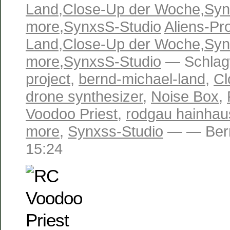
Land
,
Close-Up der Woche
,
Syn
more
,
SynxsS-Studio
Aliens-Pro
Land
,
Close-Up der Woche
,
Syn
more
,
SynxsS-Studio
— Schlag
project
,
bernd-michael-land
,
Cl
drone synthesizer
,
Noise Box
,
Voodoo Priest
,
rodgau hainha
more
,
Synxss-Studio
— — Bern
15:24