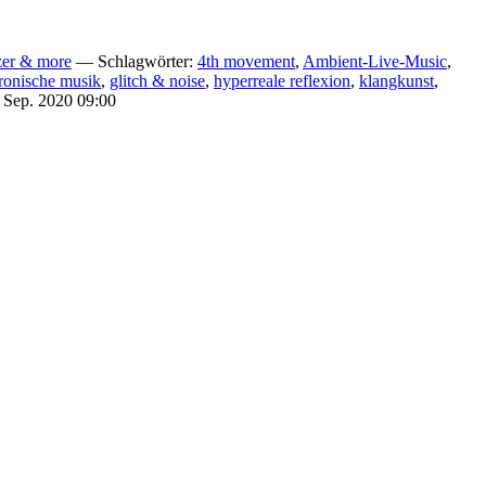
zer & more
— Schlagwörter:
4th movement
,
Ambient-Live-Music
,
tronische musik
,
glitch & noise
,
hyperreale reflexion
,
klangkunst
,
Sep. 2020 09:00