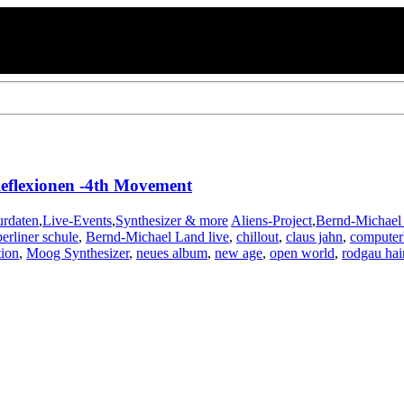
eflexionen -4th Movement
urdaten
,
Live-Events
,
Synthesizer & more
Aliens-Project
,
Bernd-Michael
berliner schule
,
Bernd-Michael Land live
,
chillout
,
claus jahn
,
computer
ion
,
Moog Synthesizer
,
neues album
,
new age
,
open world
,
rodgau ha