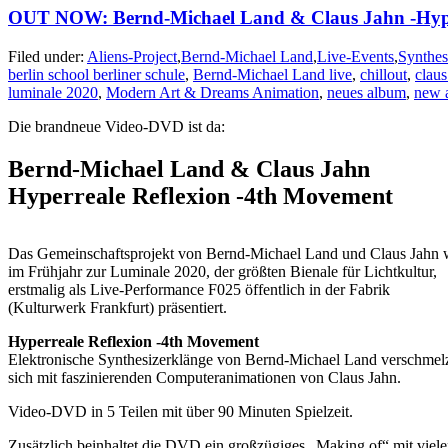
OUT NOW: Bernd-Michael Land & Claus Jahn -Hyper
Filed under:
Aliens-Project
,
Bernd-Michael Land
,
Live-Events
,
Synthes
berlin school berliner schule
,
Bernd-Michael Land live
,
chillout
,
claus
luminale 2020
,
Modern Art & Dreams Animation
,
neues album
,
new 
Die brandneue Video-DVD ist da:
Bernd-Michael Land & Claus Jahn
Hyperreale Reflexion -4th Movement
Das Gemeinschaftsprojekt von Bernd-Michael Land und Claus Jahn
im Frühjahr zur Luminale 2020, der größten Bienale für Lichtkultur,
erstmalig als Live-Performance F025 öffentlich in der Fabrik
(Kulturwerk Frankfurt) präsentiert.
Hyperreale Reflexion -4th Movement
Elektronische Synthesizerklänge von Bernd-Michael Land verschmel
sich mit faszinierenden Computeranimationen von Claus Jahn.
Video-DVD in 5 Teilen mit über 90 Minuten Spielzeit.
Zusätzlich beinhaltet die DVD ein großzügiges „Making of“ mit viel