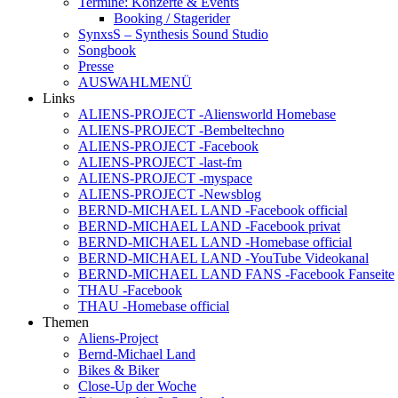
Termine: Konzerte & Events
Booking / Stagerider
SynxsS – Synthesis Sound Studio
Songbook
Presse
AUSWAHLMENÜ
Links
ALIENS-PROJECT -Aliensworld Homebase
ALIENS-PROJECT -Bembeltechno
ALIENS-PROJECT -Facebook
ALIENS-PROJECT -last-fm
ALIENS-PROJECT -myspace
ALIENS-PROJECT -Newsblog
BERND-MICHAEL LAND -Facebook official
BERND-MICHAEL LAND -Facebook privat
BERND-MICHAEL LAND -Homebase official
BERND-MICHAEL LAND -YouTube Videokanal
BERND-MICHAEL LAND FANS -Facebook Fanseite
THAU -Facebook
THAU -Homebase official
Themen
Aliens-Project
Bernd-Michael Land
Bikes & Biker
Close-Up der Woche