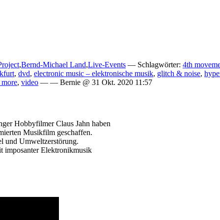
Project
,
Bernd-Michael Land
,
Live-Events
— Schlagwörter:
4th moveme
kfurt
,
dvd
,
electronic music – elektronische musik
,
glitch & noise
,
hyper
& more
,
video
— — Bernie @ 31 Okt. 2020 11:57
nger Hobbyfilmer Claus Jahn haben
mierten Musikfilm geschaffen.
el und Umweltzerstörung.
it imposanter Elektronikmusik