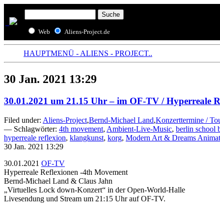
Web
Aliens-Project.de
HAUPTMENÜ - ALIENS - PROJECT..
30 Jan. 2021 13:29
30.01.2021 um 21.15 Uhr – im OF-TV / Hyperreale R
Filed under:
Aliens-Project
,
Bernd-Michael Land
,
Konzerttermine / To
— Schlagwörter:
4th movement
,
Ambient-Live-Music
,
berlin school 
hyperreale reflexion
,
klangkunst
,
korg
,
Modern Art & Dreams Animat
30 Jan. 2021 13:29
30.01.2021
OF-TV
Hyperreale Reflexionen -4th Movement
Bernd-Michael Land & Claus Jahn
„Virtuelles Lock down-Konzert“ in der Open-World-Halle
Livesendung und Stream um 21:15 Uhr auf OF-TV.