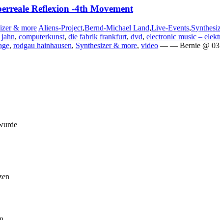
reale Reflexion -4th Movement
izer & more
Aliens-Project
,
Bernd-Michael Land
,
Live-Events
,
Synthesi
 jahn
,
computerkunst
,
die fabrik frankfurt
,
dvd
,
electronic music – elek
age
,
rodgau hainhausen
,
Synthesizer & more
,
video
— — Bernie @ 03 
 wurde
zen
en