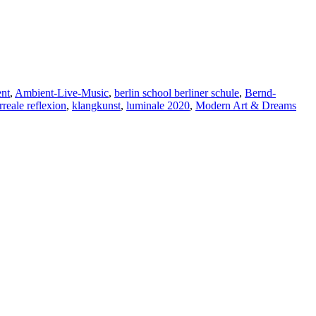
nt
,
Ambient-Live-Music
,
berlin school berliner schule
,
Bernd-
reale reflexion
,
klangkunst
,
luminale 2020
,
Modern Art & Dreams