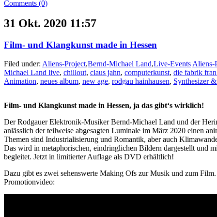
Comments (0)
31 Okt. 2020 11:57
Film- und Klangkunst made in Hessen
Filed under:
Aliens-Project
,
Bernd-Michael Land
,
Live-Events
Aliens-
Michael Land live
,
chillout
,
claus jahn
,
computerkunst
,
die fabrik fran
Animation
,
neues album
,
new age
,
rodgau hainhausen
,
Synthesizer 
Film- und Klangkunst made in Hessen, ja das gibt‘s wirklich!
Der Rodgauer Elektronik-Musiker Bernd-Michael Land und der Heri
anlässlich der teilweise abgesagten Luminale im März 2020 einen ani
Themen sind Industrialisierung und Romantik, aber auch Klimawand
Das wird in metaphorischen, eindringlichen Bildern dargestellt und m
begleitet. Jetzt in limitierter Auflage als DVD erhältlich!
Dazu gibt es zwei sehenswerte Making Ofs zur Musik und zum Film.
Promotionvideo: