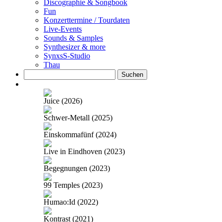
Discographie & Songbook
Fun
Konzerttermine / Tourdaten
Live-Events
Sounds & Samples
Synthesizer & more
SynxsS-Studio
Thau
Suchen
nach:
Juice (2026)
Schwer-Metall (2025)
Einskommafünf (2024)
Live in Eindhoven (2023)
Begegnungen (2023)
99 Temples (2023)
Humao:Id (2022)
Kontrast (2021)