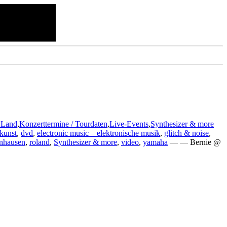
 Land
,
Konzerttermine / Tourdaten
,
Live-Events
,
Synthesizer & more
kunst
,
dvd
,
electronic music – elektronische musik
,
glitch & noise
,
inhausen
,
roland
,
Synthesizer & more
,
video
,
yamaha
— — Bernie @