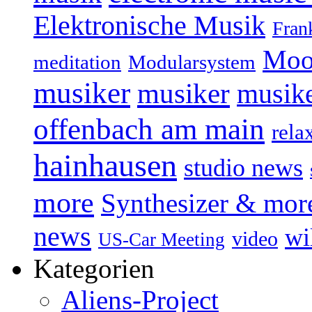
Elektronische Musik
Fran
Moo
Modularsystem
meditation
musiker
musiker
musike
offenbach am main
rela
hainhausen
studio news
more
Synthesizer & mor
news
wi
video
US-Car Meeting
Kategorien
Aliens-Project