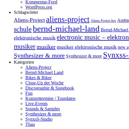
Kommentar-Feed
WordPress.org
Schlagwörter
aliens-project
Aliens-Project
Ambie
Aliens-Project live
bernd-michael-land
schule
Bernd-Michael 
electronic music – elektro
elektronische musik
musiker
musiker
musiker elektronische musik
new a
Synxss-
Synthesizer & more
Synthesizer & more
Kategorien
Aliens-Project
Bernd-Michael Land
Bikes & Biker
Close-Up der Woche
Discographie & Songbook
Fun
Konzerttermine / Tourdaten
Live-Events
Sounds & Samples
Synthesizer & more
SynxsS-Studio
Thau