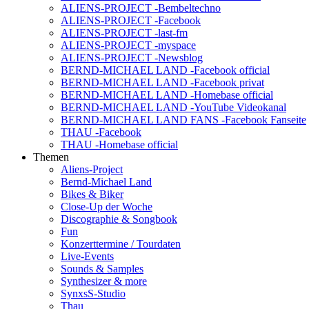
ALIENS-PROJECT -Bembeltechno
ALIENS-PROJECT -Facebook
ALIENS-PROJECT -last-fm
ALIENS-PROJECT -myspace
ALIENS-PROJECT -Newsblog
BERND-MICHAEL LAND -Facebook official
BERND-MICHAEL LAND -Facebook privat
BERND-MICHAEL LAND -Homebase official
BERND-MICHAEL LAND -YouTube Videokanal
BERND-MICHAEL LAND FANS -Facebook Fanseite
THAU -Facebook
THAU -Homebase official
Themen
Aliens-Project
Bernd-Michael Land
Bikes & Biker
Close-Up der Woche
Discographie & Songbook
Fun
Konzerttermine / Tourdaten
Live-Events
Sounds & Samples
Synthesizer & more
SynxsS-Studio
Thau