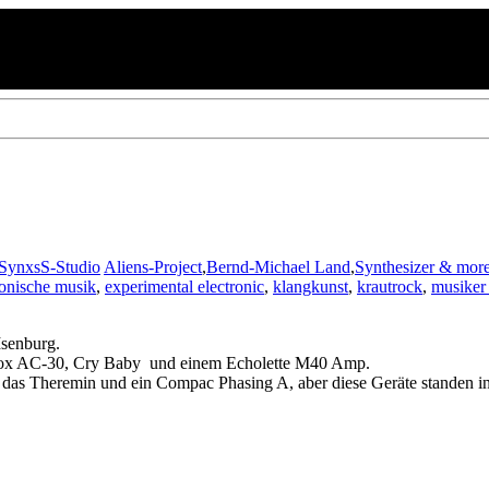
SynxsS-Studio
Aliens-Project
,
Bernd-Michael Land
,
Synthesizer & mor
ronische musik
,
experimental electronic
,
klangkunst
,
krautrock
,
musiker
senburg.
 Vox AC-30, Cry Baby und einem Echolette M40 Amp.
, das Theremin und ein Compac Phasing A, aber diese Geräte standen