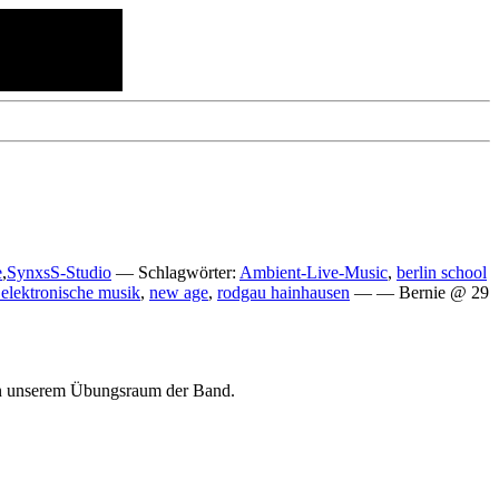
e
,
SynxsS-Studio
— Schlagwörter:
Ambient-Live-Music
,
berlin school
 elektronische musik
,
new age
,
rodgau hainhausen
— — Bernie @ 29
 in unserem Übungsraum der Band.