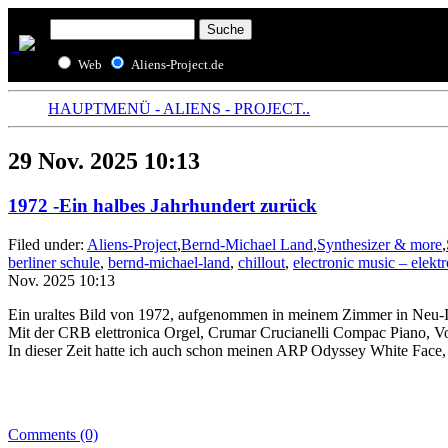
Web
Aliens-Project.de
HAUPTMENÜ - ALIENS - PROJECT..
29 Nov. 2025 10:13
1972 -Ein halbes Jahrhundert zurück
Filed under:
Aliens-Project
,
Bernd-Michael Land
,
Synthesizer & more
,
berliner schule
,
bernd-michael-land
,
chillout
,
electronic music – elekt
Nov. 2025 10:13
Ein uraltes Bild von 1972, aufgenommen in meinem Zimmer in Neu-I
Mit der CRB elettronica Orgel, Crumar Crucianelli Compac Piano,
In dieser Zeit hatte ich auch schon meinen ARP Odyssey White Face
Comments (0)