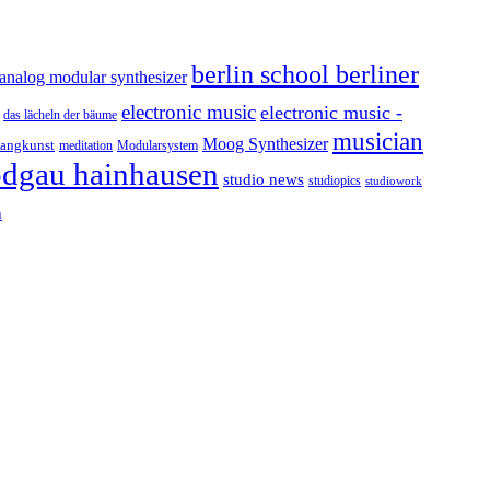
berlin school berliner
analog modular synthesizer
electronic music
electronic music -
das lächeln der bäume
musician
Moog Synthesizer
langkunst
Modularsystem
meditation
odgau hainhausen
studio news
studiopics
studiowork
h