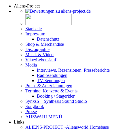
Aliens-Project
Startseite
Impressum
Datenschutz
Shop & Merchandise
Discographie
Musik & Video
Vitae/Lebenslauf
Media
Interviews, Rezensionen, Presseberichte
Radiosendungen
TV-Sendungen
Preise & Auszeichnungen
Termine: Konzerte & Events
Booking / Stagerider
SynxsS – Synthesis Sound Studio
Songbook
Presse
AUSWAHLMENÜ
Links
ALIENS-PROJECT -Aliensworld Homebase