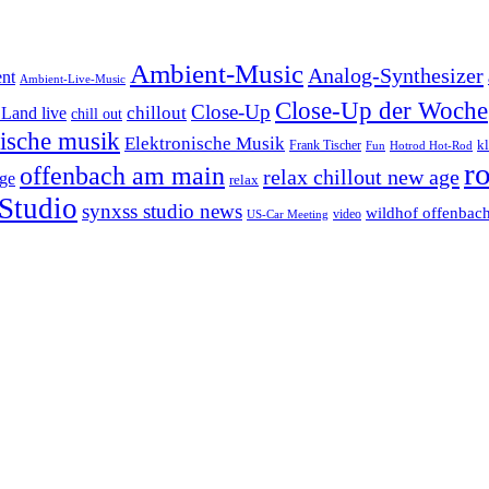
Ambient-Music
Analog-Synthesizer
nt
Ambient-Live-Music
Close-Up der Woche
Close-Up
chillout
Land live
chill out
nische musik
Elektronische Musik
k
Frank Tischer
Fun
Hotrod Hot-Rod
r
offenbach am main
relax chillout new age
ge
relax
Studio
synxss studio news
wildhof offenbac
video
US-Car Meeting