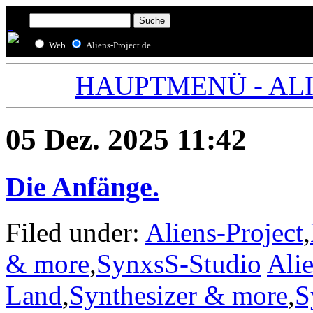
Web
Aliens-Project.de
HAUPTMENÜ - ALIE
05 Dez. 2025 11:42
Die Anfänge.
Filed under:
Aliens-Project
,
& more
,
SynxsS-Studio
Alie
Land
,
Synthesizer & more
,
S