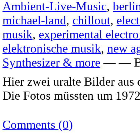
Ambient-Live-Music
,
berli
michael-land
,
chillout
,
elec
musik
,
experimental electro
elektronische musik
,
new a
Synthesizer & more
— — Be
Hier zwei uralte Bilder aus
Die Fotos müssten um 1972/
Comments (0)