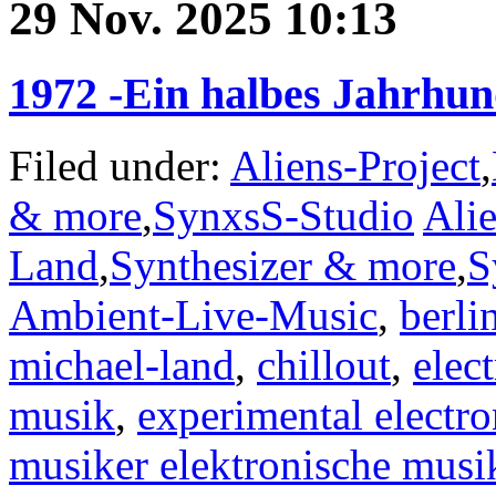
29 Nov. 2025 10:13
1972 -Ein halbes Jahrhun
Filed under:
Aliens-Project
,
& more
,
SynxsS-Studio
Alie
Land
,
Synthesizer & more
,
S
Ambient-Live-Music
,
berli
michael-land
,
chillout
,
elec
musik
,
experimental electro
musiker elektronische musi