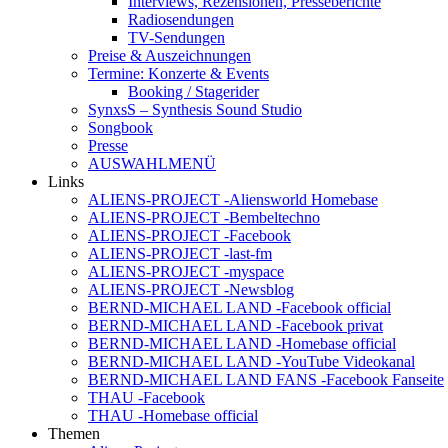
Interviews, Rezensionen, Presseberichte
Radiosendungen
TV-Sendungen
Preise & Auszeichnungen
Termine: Konzerte & Events
Booking / Stagerider
SynxsS – Synthesis Sound Studio
Songbook
Presse
AUSWAHLMENÜ
Links
ALIENS-PROJECT -Aliensworld Homebase
ALIENS-PROJECT -Bembeltechno
ALIENS-PROJECT -Facebook
ALIENS-PROJECT -last-fm
ALIENS-PROJECT -myspace
ALIENS-PROJECT -Newsblog
BERND-MICHAEL LAND -Facebook official
BERND-MICHAEL LAND -Facebook privat
BERND-MICHAEL LAND -Homebase official
BERND-MICHAEL LAND -YouTube Videokanal
BERND-MICHAEL LAND FANS -Facebook Fanseite
THAU -Facebook
THAU -Homebase official
Themen