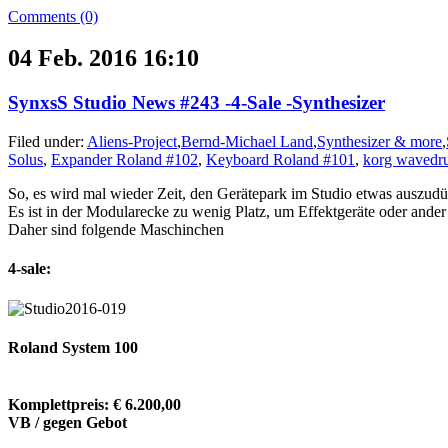
Comments (0)
04 Feb. 2016 16:10
SynxsS Studio News #243 -4-Sale -Synthesizer
Filed under:
Aliens-Project
,
Bernd-Michael Land
,
Synthesizer & more
,
Solus
,
Expander Roland #102
,
Keyboard Roland #101
,
korg wavedr
So, es wird mal wieder Zeit, den Gerätepark im Studio etwas auszudü
Es ist in der Modularecke zu wenig Platz, um Effektgeräte oder ande
Daher sind folgende Maschinchen
4-sale:
Roland System 100
Komplettpreis: € 6.200,00
VB / gegen Gebot