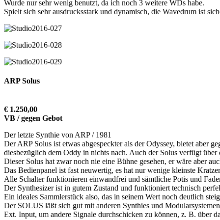
Wurde nur sehr wenig benutzt, da ich noch 3 weitere WDs habe.
Spielt sich sehr ausdrucksstark und dynamisch, die Wavedrum ist sich
ARP Solus
€ 1.250,00
VB / gegen Gebot
Der letzte Synthie von ARP / 1981
Der ARP Solus ist etwas abgespeckter als der Odyssey, bietet aber
diesbezüglich dem Oddy in nichts nach. Auch der Solus verfügt über
Dieser Solus hat zwar noch nie eine Bühne gesehen, er wäre aber auch 
Das Bedienpanel ist fast neuwertig, es hat nur wenige kleinste Kratze
Alle Schalter funktionieren einwandfrei und sämtliche Potis und Fade
Der Synthesizer ist in gutem Zustand und funktioniert technisch perfekt
Ein ideales Sammlerstück also, das in seinem Wert noch deutlich stei
Der SOLUS läßt sich gut mit anderen Synthies und Modularsystemen 
Ext. Input, um andere Signale durchschicken zu können, z. B. über das