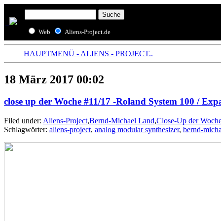
Web
Aliens-Project.de
HAUPTMENÜ - ALIENS - PROJECT..
18 März 2017 00:02
close up der Woche #11/17 -Roland System 100 / Ex
Filed under:
Aliens-Project
,
Bernd-Michael Land
,
Close-Up der Woch
Schlagwörter:
aliens-project
,
analog modular synthesizer
,
bernd-micha