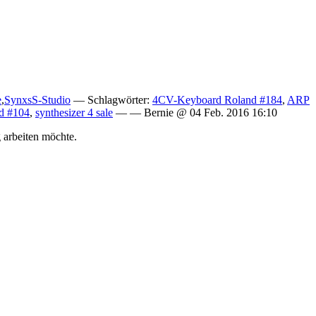
e
,
SynxsS-Studio
— Schlagwörter:
4CV-Keyboard Roland #184
,
ARP
d #104
,
synthesizer 4 sale
— — Bernie @ 04 Feb. 2016 16:10
 arbeiten möchte.