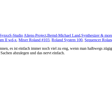
SynxsS-Studio
Aliens-Project
,
Bernd-Michael Land
,
Synthesizer & mor
um II wd-x
,
Mixer Roland #103
,
Roland System 100
,
Sequencer Rolan
nnen, es ist einfach immer noch viel zu eng, wenn man halbwegs zügig
r Sachen abzulegen und das nervt einfach.