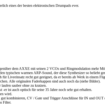
erlich eines der besten elektronischen Drumpads ever.
 gegenüber dem AXXE mit seinen 2 VCOs und Ringmodulation mehr Mögl
 den typischen warmen ARP-Sound, der diese Synthesizer so beliebt ge
für Liveeinsatz recht gut geeignet, da er bereits ab Werk in einem Fli
rchen. Alle originalen Faderkappen sind auch noch da (siehe Bilder).
r laufen sauber ohne zu kratzen.
 -er ist auch optisch für seine 35 Jahre noch sehr gut erhalten.
gen wird.
gut kombinieren, CV / Gate und Trigger Anschlüsse für IN und OUT (V
 Filter.