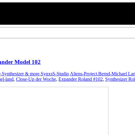
pander Model 102
e
,
Synthesizer & more
,
SynxsS-Studio
Aliens-Project
,
Bernd-Michael La
el-land
,
Close-Up der Woche
,
Expander Roland #102
,
Synthesizer Ro