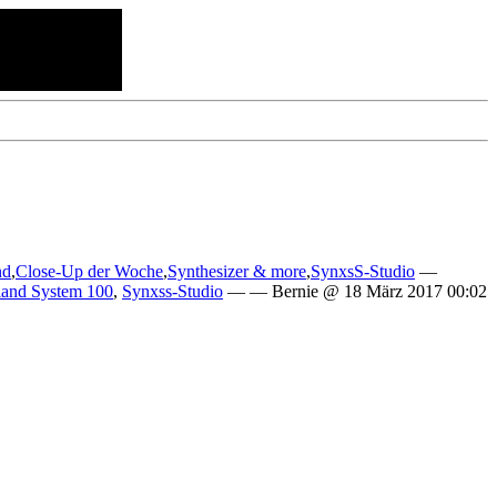
nd
,
Close-Up der Woche
,
Synthesizer & more
,
SynxsS-Studio
—
land System 100
,
Synxss-Studio
— — Bernie @ 18 März 2017 00:02