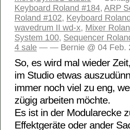
Keyboard Roland #184
,
ARP S
Roland #102
,
Keyboard Rolan
wavedrum II wd-x
,
Mixer Rola
System 100
,
Sequencer Rolan
4 sale
— — Bernie @ 04 Feb. 
So, es wird mal wieder Zei
im Studio etwas auszudünne
immer noch viel zu eng, 
zügig arbeiten möchte.
Es ist in der Modularecke 
Effektgeräte oder ander S