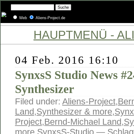
Web
Aliens-Project.de
HAUPTMENÜ - ALI
04 Feb. 2016 16:10
SynxsS Studio News #24
Synthesizer
Filed under:
Aliens-Project
,
Ber
Land
,
Synthesizer & more
,
Synx
Project
,
Bernd-Michael Land
,
Sy
more
,
SynxsS-Studio
— Schlag