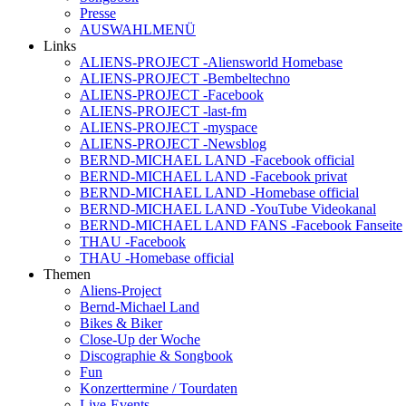
Presse
AUSWAHLMENÜ
Links
ALIENS-PROJECT -Aliensworld Homebase
ALIENS-PROJECT -Bembeltechno
ALIENS-PROJECT -Facebook
ALIENS-PROJECT -last-fm
ALIENS-PROJECT -myspace
ALIENS-PROJECT -Newsblog
BERND-MICHAEL LAND -Facebook official
BERND-MICHAEL LAND -Facebook privat
BERND-MICHAEL LAND -Homebase official
BERND-MICHAEL LAND -YouTube Videokanal
BERND-MICHAEL LAND FANS -Facebook Fanseite
THAU -Facebook
THAU -Homebase official
Themen
Aliens-Project
Bernd-Michael Land
Bikes & Biker
Close-Up der Woche
Discographie & Songbook
Fun
Konzerttermine / Tourdaten
Live-Events