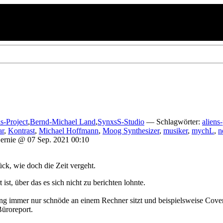
s-Project
,
Bernd-Michael Land
,
SynxsS-Studio
— Schlagwörter:
aliens-
ar
,
Kontrast
,
Michael Hoffmann
,
Moog Synthesizer
,
musiker
,
mychL
,
n
nie @ 07 Sep. 2021 00:10
ück, wie doch die Zeit vergeht.
t ist, über das es sich nicht zu berichten lohnte.
ang immer nur schnöde an einem Rechner sitzt und beispielsweise Cover
Büroreport.