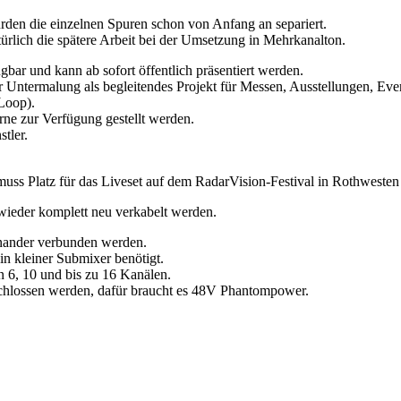
den die einzelnen Spuren schon von Anfang an separiert.
türlich die spätere Arbeit bei der Umsetzung in Mehrkanalton.
bar und kann ab sofort öffentlich präsentiert werden.
ntermalung als begleitendes Projekt für Messen, Ausstellungen, Events
 Loop).
ne zur Verfügung gestellt werden.
tler.
muss Platz für das Liveset auf dem RadarVision-Festival in Rothweste
wieder komplett neu verkabelt werden.
inander verbunden werden.
in kleiner Submixer benötigt.
 6, 10 und bis zu 16 Kanälen.
chlossen werden, dafür braucht es 48V Phantompower.