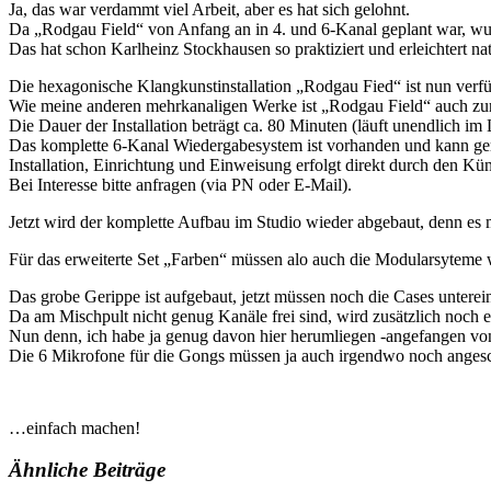
Ja, das war verdammt viel Arbeit, aber es hat sich gelohnt.
Da „Rodgau Field“ von Anfang an in 4. und 6-Kanal geplant war, wur
Das hat schon Karlheinz Stockhausen so praktiziert und erleichtert na
Die hexagonische Klangkunstinstallation „Rodgau Fied“ ist nun verfüg
Wie meine anderen mehrkanaligen Werke ist „Rodgau Field“ auch zur U
Die Dauer der Installation beträgt ca. 80 Minuten (läuft unendlich im
Das komplette 6-Kanal Wiedergabesystem ist vorhanden und kann ger
Installation, Einrichtung und Einweisung erfolgt direkt durch den Küns
Bei Interesse bitte anfragen (via PN oder E-Mail).
Jetzt wird der komplette Aufbau im Studio wieder abgebaut, denn es 
Für das erweiterte Set „Farben“ müssen alo auch die Modularsyteme 
Das grobe Gerippe ist aufgebaut, jetzt müssen noch die Cases untere
Da am Mischpult nicht genug Kanäle frei sind, wird zusätzlich noch e
Nun denn, ich habe ja genug davon hier herumliegen -angefangen von
Die 6 Mikrofone für die Gongs müssen ja auch irgendwo noch anges
…einfach machen!
Ähnliche Beiträge