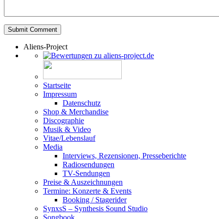
Aliens-Project
Startseite
Impressum
Datenschutz
Shop & Merchandise
Discographie
Musik & Video
Vitae/Lebenslauf
Media
Interviews, Rezensionen, Presseberichte
Radiosendungen
TV-Sendungen
Preise & Auszeichnungen
Termine: Konzerte & Events
Booking / Stagerider
SynxsS – Synthesis Sound Studio
Songbook