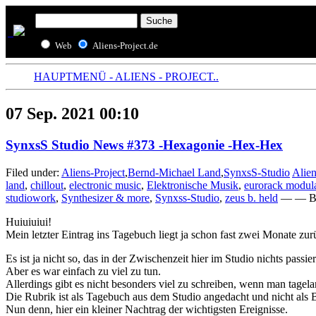
Web
Aliens-Project.de
HAUPTMENÜ - ALIENS - PROJECT..
07 Sep. 2021 00:10
SynxsS Studio News #373 -Hexagonie -Hex-Hex
Filed under:
Aliens-Project
,
Bernd-Michael Land
,
SynxsS-Studio
Alien
land
,
chillout
,
electronic music
,
Elektronische Musik
,
eurorack modul
studiowork
,
Synthesizer & more
,
Synxss-Studio
,
zeus b. held
— — Ber
Huiuiuiui!
Mein letzter Eintrag ins Tagebuch liegt ja schon fast zwei Monate zur
Es ist ja nicht so, das in der Zwischenzeit hier im Studio nichts passier
Aber es war einfach zu viel zu tun.
Allerdings gibt es nicht besonders viel zu schreiben, wenn man tagel
Die Rubrik ist als Tagebuch aus dem Studio angedacht und nicht als 
Nun denn, hier ein kleiner Nachtrag der wichtigsten Ereignisse.