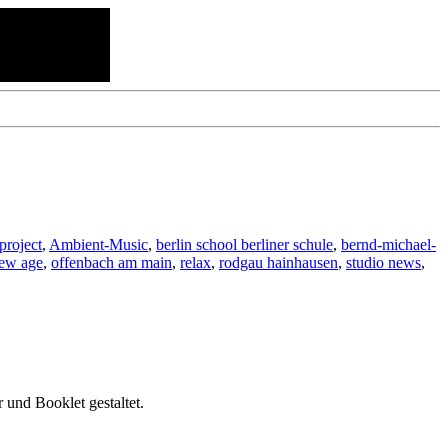
project
,
Ambient-Music
,
berlin school berliner schule
,
bernd-michael-
ew age
,
offenbach am main
,
relax
,
rodgau hainhausen
,
studio news
,
 und Booklet gestaltet.