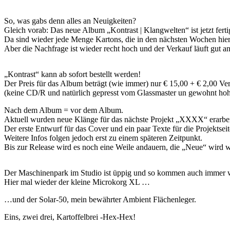
So, was gabs denn alles an Neuigkeiten?
Gleich vorab: Das neue Album „Kontrast | Klangwelten“ ist jetzt ferti
Da sind wieder jede Menge Kartons, die in den nächsten Wochen hie
Aber die Nachfrage ist wieder recht hoch und der Verkauf läuft gut an 
„Kontrast“ kann ab sofort bestellt werden!
Der Preis für das Album beträgt (wie immer) nur € 15,00 + € 2,00 Ve
(keine CD/R und natürlich gepresst vom Glassmaster un gewohnt hohe
Nach dem Album = vor dem Album.
Aktuell wurden neue Klänge für das nächste Projekt „XXXX“ erarbeit
Der erste Entwurf für das Cover und ein paar Texte für die Projektse
Weitere Infos folgen jedoch erst zu einem späteren Zeitpunkt.
Bis zur Release wird es noch eine Weile andauern, die „Neue“ wird w
Der Maschinenpark im Studio ist üppig und so kommen auch immer 
Hier mal wieder der kleine Microkorg XL …
…und der Solar-50, mein bewährter Ambient Flächenleger.
Eins, zwei drei, Kartoffelbrei -Hex-Hex!