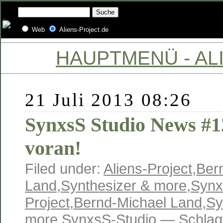
Web
Aliens-Project.de
HAUPTMENÜ - ALI
21 Juli 2013 08:26
SynxsS Studio News #1
voran!
Filed under:
Aliens-Project
,
Ber
Land
,
Synthesizer & more
,
Synx
Project
,
Bernd-Michael Land
,
Sy
more
,
SynxsS-Studio
— Schlag