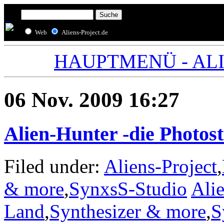
Web
Aliens-Project.de
HAUPTMENÜ - ALIE
06 Nov. 2009 16:27
Alien-Hunter -die Photost
Filed under:
Aliens-Project
,
& more
,
SynxsS-Studio
Alie
Land
,
Synthesizer & more
,
S