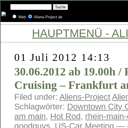
Web
Aliens-Project.de
HAUPTMENÜ - ALI
01 Juli 2012 14:13
30.06.2012 ab 19.00h 
Cruising – Frankfurt 
Filed under:
Aliens-Project
Alie
Schlagwörter:
Downtown City C
am main
,
Hot Rod
,
rhein-main-
goodguys
,
US-Car Meeting
— —