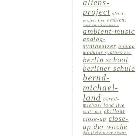
aliens-
project
aliens-
ambient
project live
ambient-live-music
ambient-music
analog-
synthesizer
analog
modular synthesizer
berlin school
berliner schule
bernd-
michael-
land
bernd-
michael land live
chillout
chill out
close-
close-up
up der woche
das lächeln der bäume