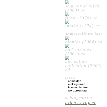
sequential bitch
(1983) cc
flash (1979) cc
intake (1974) cc
sample-libraries:
bionics (2004) cd
bad samples
(2001) cd
australian
collection (2000)
cd
meta
anmelden
eintrags-feed
kommentar-feed
wordpress.org
schlagwörter
aliens-project