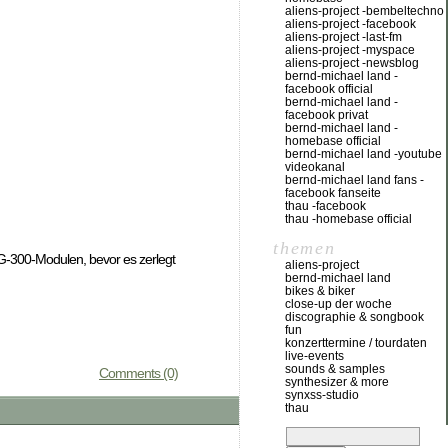
aliens-project -bembeltechno
aliens-project -facebook
aliens-project -last-fm
aliens-project -myspace
aliens-project -newsblog
bernd-michael land -
facebook official
bernd-michael land -
facebook privat
bernd-michael land -
homebase official
bernd-michael land -youtube
videokanal
bernd-michael land fans -
facebook fanseite
thau -facebook
thau -homebase official
themen
G-300-Modulen, bevor es zerlegt
aliens-project
bernd-michael land
bikes & biker
close-up der woche
discographie & songbook
fun
konzerttermine / tourdaten
live-events
sounds & samples
Comments (0)
synthesizer & more
synxss-studio
thau
suchen