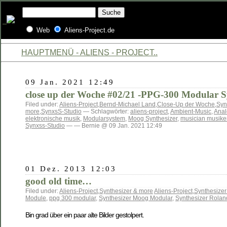
Web
Aliens-Project.de
HAUPTMENÜ - ALIENS - PROJECT..
09 Jan. 2021 12:49
close up der Woche #02/21 -PPG-300 Modular S
Filed under:
Aliens-Project
,
Bernd-Michael Land
,
Close-Up der Woche
,
Syn
more
,
SynxsS-Studio
— Schlagwörter:
aliens-project
,
Ambient-Music
,
Anal
elektronische musik
,
Modularsystem
,
Moog Synthesizer
,
musician musike
Synxss-Studio
— — Bernie @ 09 Jan. 2021 12:49
01 Dez. 2013 12:03
good old time…
Filed under:
Aliens-Project
,
Synthesizer & more
Aliens-Project
,
Synthesizer
Module
,
ppg 300 modular
,
Synthesizer Moog Modular
,
Synthesizer Rolan
Bin grad über ein paar alte Bilder gestolpert.