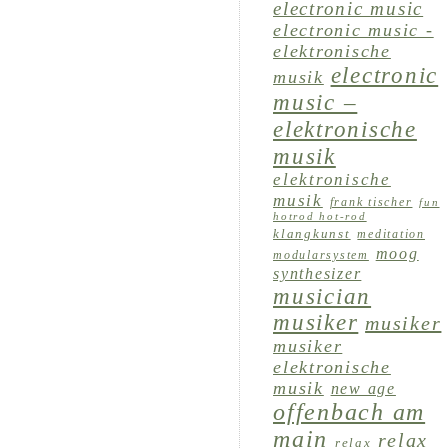
electronic music
electronic music -
elektronische
electronic
musik
music –
elektronische
musik
elektronische
musik
frank tischer
fun
hotrod hot-rod
klangkunst
meditation
moog
modularsystem
synthesizer
musician
musiker
musiker
musiker
elektronische
musik
new age
offenbach am
main
relax
relax