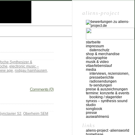
aliens-project
startseite
impressum
datenschutz
shop & merchandise
discographie
musik & video
Woche
,
Synthesizer &
vitae/lebenslauf
oche
,
electronic music –
media
 new age
,
rodgau hainhausen
,
interviews, rezensionen,
presseberichte
radiosendungen
tv-sendungen
Comments (0)
preise & auszeichnungen
termine: konzerte & events
booking / stagerider
synxss – synthesis sound
studio
songbook
presse
ynclavier S2
,
Oberheim SEM
auswahlmenü
links
aliens-project -aliensworld
homebase