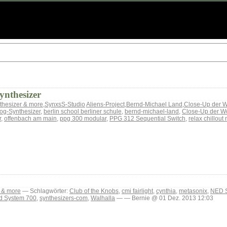
ynthesizer
thesizer & more
,
SynxsS-Studio
Aliens-Project
,
Bernd-Michael Land
,
Close-Up der 
og-Synthesizer
,
berlin school berliner schule
,
bernd-michael-land
,
Close-Up der W
r
,
offenbach am main
,
ppg 300 modular
,
PPG 312 Sequential Switch
,
relax chillout
 & more
— Schlagwörter:
Club of the Knobs
,
cmi fairlight
,
cynthia
,
metasonix
,
NED S
d System 700
,
synthesizers-com
,
Walhalla
— — Bernie @ 01 Dez. 2013 12:03