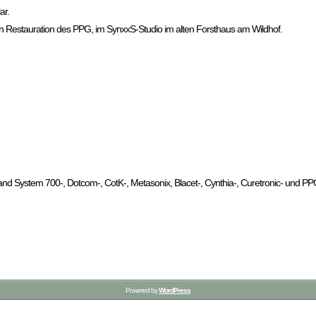
ar.
n Restauration des PPG, im SynxxS-Studio im alten Forsthaus am Wildhof.
d System 700-, Dotcom-, CotK-, Metasonix, Blacet-, Cynthia-, Curetronic- und PP
Powered by
WordPress