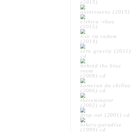
(2015)
quintessenz (2015)
elektra -thau
(2015)
live im radom
(2014)
zero gravity (2011)
cd
behind the blue
room
(2008) cd
kamerun da chillaz
(2006) cd
thereminator
(2002) cd
drop out (2001) cd
bikers-paradise
(1999) cd