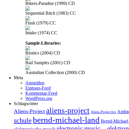
Bikers-Paradise (1999) CD
Sequential Bitch (1983) CC
Flash (1979) CC
Intake (1974) CC
Sample-Libraries:
Bionics (2004) CD
Bad Samples (2001) CD
Australian Collection (2000) CD
Meta
Anmelden
Eintrags-Feed
Kommentar-Feed
WordPress.org
Schlagwörter
aliens-project
Aliens-Project
Ambie
Aliens-Project live
bernd-michael-land
schule
Bernd-Michael 
electronic music – elektro
elektronische musik