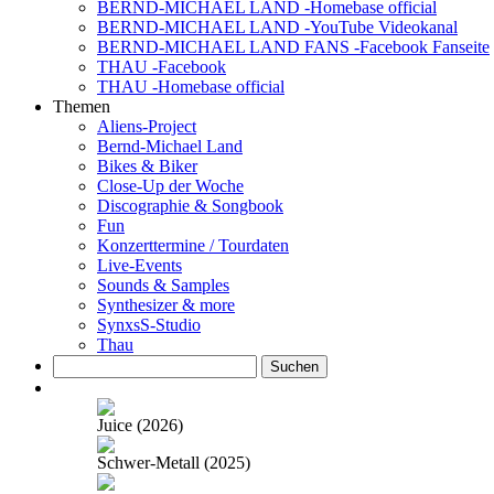
BERND-MICHAEL LAND -Homebase official
BERND-MICHAEL LAND -YouTube Videokanal
BERND-MICHAEL LAND FANS -Facebook Fanseite
THAU -Facebook
THAU -Homebase official
Themen
Aliens-Project
Bernd-Michael Land
Bikes & Biker
Close-Up der Woche
Discographie & Songbook
Fun
Konzerttermine / Tourdaten
Live-Events
Sounds & Samples
Synthesizer & more
SynxsS-Studio
Thau
Suchen
nach:
Juice (2026)
Schwer-Metall (2025)