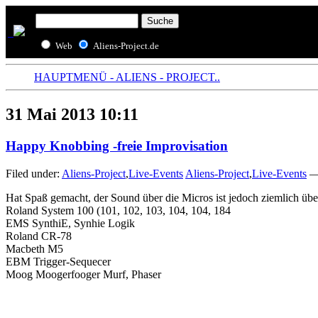
Web
Aliens-Project.de
HAUPTMENÜ - ALIENS - PROJECT..
31 Mai 2013 10:11
Happy Knobbing -freie Improvisation
Filed under:
Aliens-Project
,
Live-Events
Aliens-Project
,
Live-Events
— 
Hat Spaß gemacht, der Sound über die Micros ist jedoch ziemlich übel
Roland System 100 (101, 102, 103, 104, 104, 184
EMS SynthiE, Synhie Logik
Roland CR-78
Macbeth M5
EBM Trigger-Sequecer
Moog Moogerfooger Murf, Phaser