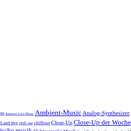
Ambient-Music
Analog-Synthesizer
nt
Ambient-Live-Music
Close-Up der Woche
Close-Up
chillout
Land live
chill out
nische musik