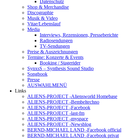
Datenschutz
Shop & Merchandise
Discographie
Musik & Video
Vitae/Lebenslauf
Media
Interviews, Rezensionen, Presseberichte
Radiosendungen
TV-Sendungen
Preise & Auszeichnungen
Termine: Konzerte & Events
Booking / Stagerider
SynxsS – Synthesis Sound Studio
Songbook
Presse
AUSWAHLMENÜ
Links
ALIENS-PROJECT -Aliensworld Homebase
ALIENS-PROJECT -Bembeltechno
ALIENS-PROJECT -Facebook
ALIENS-PROJECT -last-fm
ALIENS-PROJECT -myspace
ALIENS-PROJECT -Newsblog
BERND-MICHAEL LAND -Facebook official
BERND-MICHAEL LAND -Facebook privat