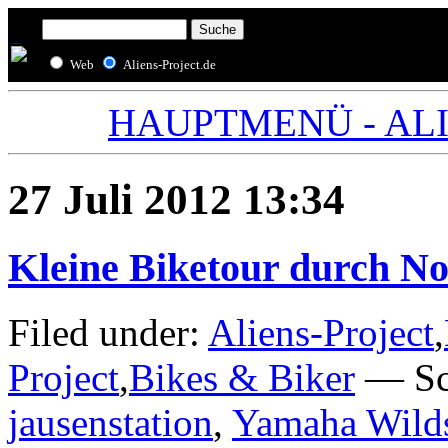
Web
Aliens-Project.de
HAUPTMENÜ - ALIE
27 Juli 2012 13:34
Kleine Biketour durch N
Filed under:
Aliens-Project
,
Project
,
Bikes & Biker
— Sc
jausenstation
,
Yamaha Wilds