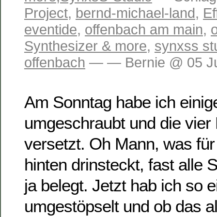
Project
,
bernd-michael-land
,
Ef
eventide
,
offenbach am main
,
Synthesizer & more
,
synxss st
offenbach
— — Bernie @ 05 Ju
Am Sonntag habe ich einig
umgeschraubt und die vier
versetzt. Oh Mann, was für
hinten drinsteckt, fast alle
ja belegt. Jetzt hab ich so 
umgestöpselt und ob das a