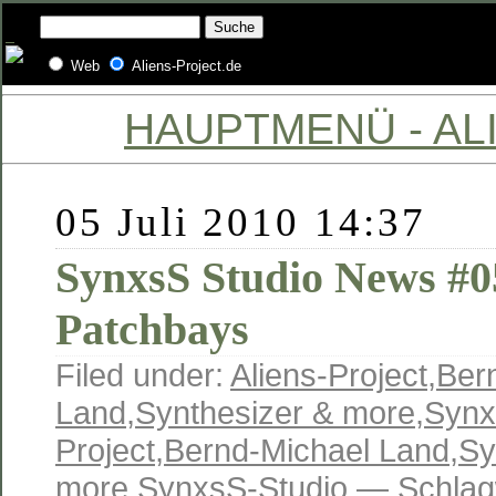
Web
Aliens-Project.de
HAUPTMENÜ - ALI
05 Juli 2010 14:37
SynxsS Studio News #
Patchbays
Filed under:
Aliens-Project
,
Ber
Land
,
Synthesizer & more
,
Synx
Project
,
Bernd-Michael Land
,
Sy
more
,
SynxsS-Studio
— Schlag