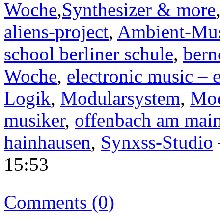
Woche
,
Synthesizer & more
aliens-project
,
Ambient-Mu
school berliner schule
,
bern
Woche
,
electronic music – 
Logik
,
Modularsystem
,
Moo
musiker
,
offenbach am mai
hainhausen
,
Synxss-Studio
15:53
Comments (0)