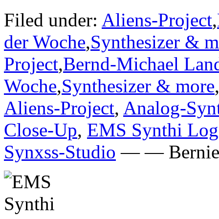
Filed under:
Aliens-Project
,
der Woche
,
Synthesizer & m
Project
,
Bernd-Michael Lan
Woche
,
Synthesizer & more
Aliens-Project
,
Analog-Synt
Close-Up
,
EMS Synthi Log
Synxss-Studio
— — Bernie 