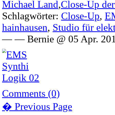
Michael Land
,
Close-Up de
Schlagwörter:
Close-Up
,
EM
hainhausen
,
Studio für ele
— — Bernie @ 05 Apr. 201
Comments (0)
� Previous Page