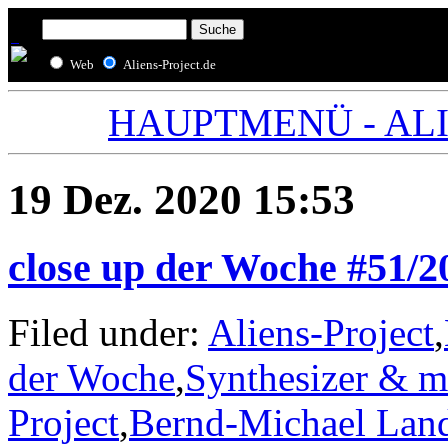
Web
Aliens-Project.de
HAUPTMENÜ - ALIE
19 Dez. 2020 15:53
close up der Woche #51/
Filed under:
Aliens-Project
,
der Woche
,
Synthesizer & m
Project
,
Bernd-Michael Lan