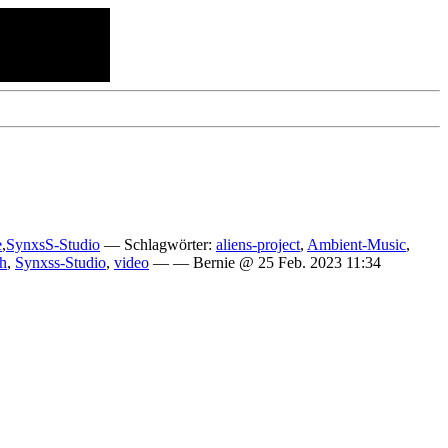
e
,
SynxsS-Studio
— Schlagwörter:
aliens-project
,
Ambient-Music
,
ch
,
Synxss-Studio
,
video
— — Bernie @ 25 Feb. 2023 11:34