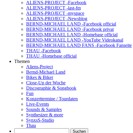
ALIENS-PROJECT -Facebook
ALIENS-PROJECT -last-fm
ALIENS-PROJECT -myspace
ALIENS-PROJECT -Newsblog
BERND-MICHAEL LAND -Facebook official
BERND-MICHAEL LAND -Facebook privat
BERND-MICHAEL LAND -Homebase official
BERND-MICHAEL LAND -YouTube Videokanal
BERND-MICHAEL LAND FANS -Facebook Fanseite
THAU -Facebook
THAU -Homebase official
Themen
Aliens-Project
Bernd-Michael Land
Bikes & Biker
Close-Up der Woche
Discographie & Songbook
Fun
Konzerttermine / Tourdaten
Live-Events
Sounds & Samples
Synthesizer & more
SynxsS-Studio
Thau
Suchen