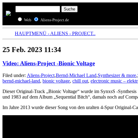
Web
Aliens-Project.de
HAUPTMENÜ - ALIENS - PROJECT..
25 Feb. 2023 11:34
Video: Aliens-Project -Bionic Voltage
Filed under:
Aliens-Project
,
Bernd-Michael Land
,
Synthesizer & more
,
bernd-michael-land
,
bionic voltage
,
chill out
,
electronic music – elekt
Dieser Original-Track „Bionic Voltage“ wurde im SynxsS -Synthesis
und 1983 auf dem Album „Sequential Bitch“, damals noch auf Compact-
Im Jahre 2013 wurde dieser Song von den uralten 4-Spur Original-Ca