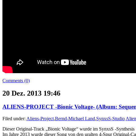
Comments (0)
20 Dez. 2013 19:46
ALIENS-PROJECT -Bionic Voltage- (Album: Sequenti
Filed under:
Aliens-Project
,
Bernd-Michael Land
,
SynxsS-Studio
Alien
Dieser Original-Track „Bionic Voltage“ wurde im SynxsS -Synthesis 
Im Jahre 2013 wurde dieser Song von den uralten 4-Spur Original-Ca