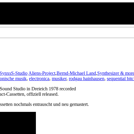
SynxsS-Studio
Aliens-Project
,
Bernd-Michael Land
,
Synthesizer & mor
ronische musik
,
electronica
,
musiker
,
rodgau hainhausen
,
sequential bit
 Sound Studio in Dreieich 1978 recorded
Cassetten, offiziell released.
ssetten nochmals entrauscht und neu gemastert.