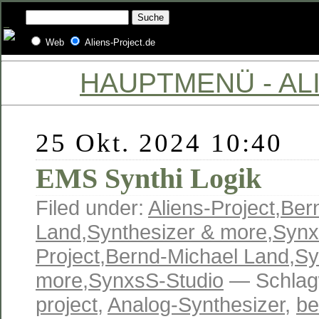
Web
Aliens-Project.de
HAUPTMENÜ - ALI
25 Okt. 2024 10:40
EMS Synthi Logik
Filed under:
Aliens-Project
,
Ber
Land
,
Synthesizer & more
,
Synx
Project
,
Bernd-Michael Land
,
Sy
more
,
SynxsS-Studio
— Schlag
project
,
Analog-Synthesizer
,
be