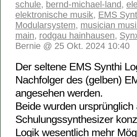
schule
,
bernd-michael-land
,
el
elektronische musik
,
EMS Synt
Modularsystem
,
musician musi
main
,
rodgau hainhausen
,
Syn
Bernie @ 25 Okt. 2024 10:40
Der seltene EMS Synthi Log
Nachfolger des (gelben) E
angesehen werden.
Beide wurden ursprünglich 
Schulungssynthesizer konzi
Logik wesentlich mehr Mögli