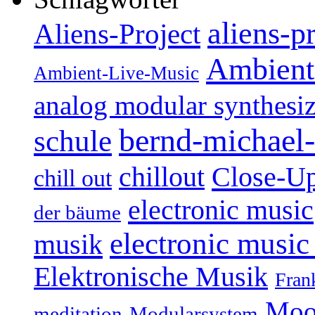
aliens-p
Aliens-Project
Ambient
Ambient-Live-Music
analog modular synthesiz
bernd-michael-
schule
Close-U
chillout
chill out
electronic music
der bäume
electronic music
musik
Elektronische Musik
Fran
Moo
Modularsystem
meditation