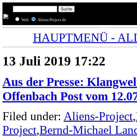
Web
Aliens-Project.de
HAUPTMENÜ - ALIE
13 Juli 2019 17:22
Aus der Presse: Klangwel
Offenbach Post vom 12.0
Filed under:
Aliens-Project
,
Project
,
Bernd-Michael Lan