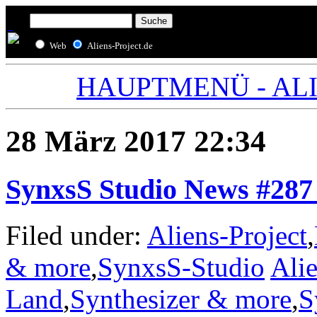
Web
Aliens-Project.de
HAUPTMENÜ - ALIE
28 März 2017 22:34
SynxsS Studio News #287
Filed under:
Aliens-Project
,
& more
,
SynxsS-Studio
Alie
Land
,
Synthesizer & more
,
S