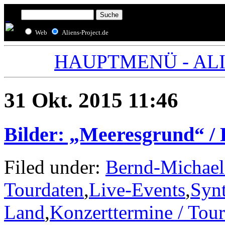
Web
Aliens-Project.de
HAUPTMENÜ - ALIE
31 Okt. 2015 11:46
Bilder: „Meeresgrund“ /
Filed under:
Bernd-Michael
Tourdaten
,
Live-Events
,
Syn
Land
,
Konzerttermine / Tou