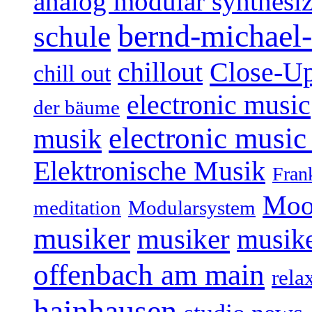
analog modular synthesiz
bernd-michael-
schule
Close-U
chillout
chill out
electronic music
der bäume
electronic music
musik
Elektronische Musik
Fran
Moo
Modularsystem
meditation
musiker
musiker
musike
offenbach am main
rela
hainhausen