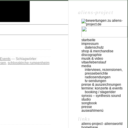
aliens-project
startseite
impressum
datenschutz
shop & merchandise
discographie
musik & video
-Events
— Schlagwörter:
vitae/lebenslauf
usen
,
schlosskirche rumpenheim
media
interviews, rezensionen,
presseberichte
radiosendungen
tv-sendungen
preise & auszeichnungen
termine: konzerte & events
booking / stagerider
synxss – synthesis sound
studio
songbook
presse
auswahlmenü
links
aliens-project -aliensworld
homebase