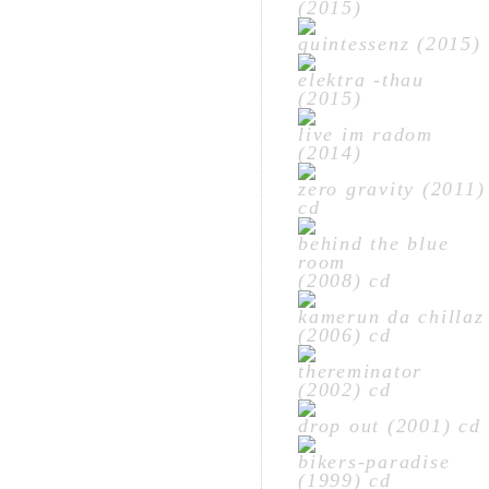
(2015)
quintessenz (2015)
elektra -thau
(2015)
live im radom
(2014)
zero gravity (2011)
cd
behind the blue
room
(2008) cd
kamerun da chillaz
(2006) cd
thereminator
(2002) cd
drop out (2001) cd
bikers-paradise
(1999) cd