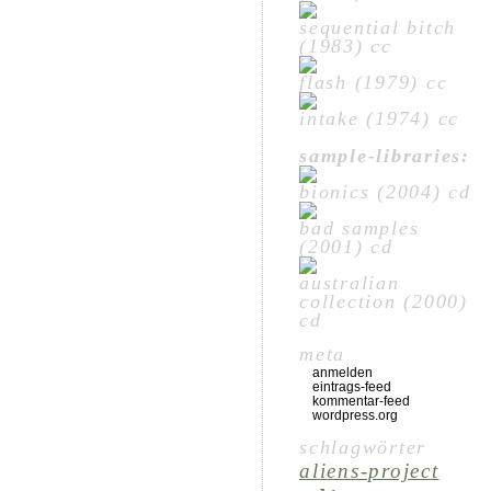
sequential bitch
(1983) cc
flash (1979) cc
intake (1974) cc
sample-libraries:
bionics (2004) cd
bad samples
(2001) cd
australian
collection (2000)
cd
meta
anmelden
eintrags-feed
kommentar-feed
wordpress.org
schlagwörter
aliens-project