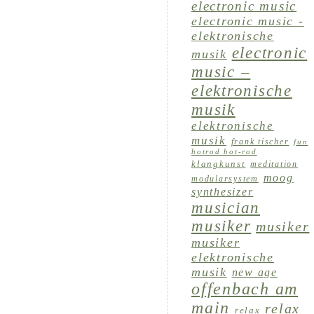
electronic music
electronic music -
elektronische
electronic
musik
music –
elektronische
musik
elektronische
musik
frank tischer
fun
hotrod hot-rod
klangkunst
meditation
moog
modularsystem
synthesizer
musician
musiker
musiker
musiker
elektronische
musik
new age
offenbach am
main
relax
relax