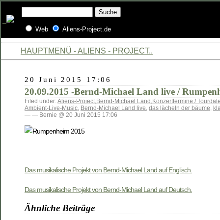
Web
Aliens-Project.de
HAUPTMENÜ - ALIENS - PROJECT..
20 Juni 2015 17:06
20.09.2015 -Bernd-Michael Land live / Rumpen
Filed under:
Aliens-Project
,
Bernd-Michael Land
,
Konzerttermine / Tourdat
Ambient-Live-Music
,
Bernd-Michael Land live
,
das lächeln der bäume
,
kl
— — Bernie @ 20 Juni 2015 17:06
Das musikalische Projekt von Bernd-Michael Land auf Englisch.
Das musikalische Projekt von Bernd-Michael Land auf Deutsch.
Ähnliche Beiträge