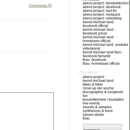
aliens-project -bembeltechno
Comments (0)
aliens-project -facebook
aliens-project -last-fm
aliens-project -myspace
aliens-project -newsblog
bernd-michael land -
facebook official
bernd-michael land -
facebook privat
bernd-michael land -
homebase official
bernd-michael land -youtube
videokanal
bernd-michael land fans -
facebook fanseite
thau -facebook
thau -homebase official
themen
aliens-project
bernd-michael land
bikes & biker
close-up der woche
discographie & songbook
fun
konzerttermine / tourdaten
live-events
sounds & samples
synthesizer & more
synxss-studio
thau
suchen