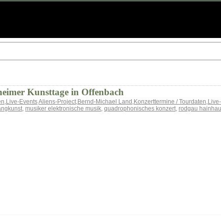
heimer Kunsttage in Offenbach
en
,
Live-Events
Aliens-Project
,
Bernd-Michael Land
,
Konzerttermine / Tourdaten
,
Live
angkunst
,
musiker elektronische musik
,
quadrophonisches konzert
,
rodgau hainha