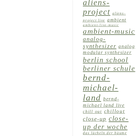
aliens-
project
aliens-
ambient
project live
ambient-live-music
ambient-music
analog-
synthesizer
analog
modular synthesizer
berlin school
berliner schule
bernd-
michael-
land
bernd-
michael land live
chillout
chill out
close-
close-up
up der woche
das lächeln der bäume