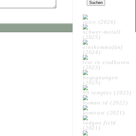
nach:
juice (2026)
schwer-metall
(2025)
einskommafünf
(2024)
live in eindhoven
(2023)
begegnungen
(2023)
99 temples (2023)
humao:id (2022)
kontrast (2021)
rodgau field
(2021)