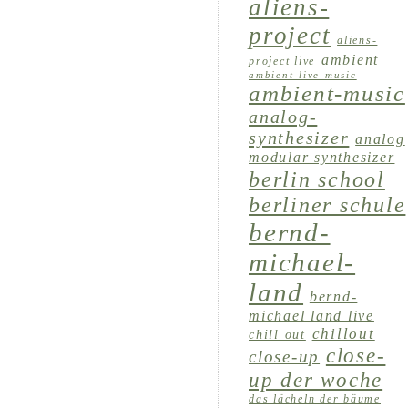
aliens-
project
aliens-
ambient
project live
ambient-live-music
ambient-music
analog-
synthesizer
analog
modular synthesizer
berlin school
berliner schule
bernd-
michael-
land
bernd-
michael land live
chillout
chill out
close-
close-up
up der woche
das lächeln der bäume