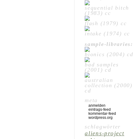
sequential bitch
(1983) cc
flash (1979) cc
intake (1974) cc
sample-libraries:
bionics (2004) cd
bad samples
(2001) cd
australian
collection (2000)
cd
meta
anmelden
eintrags-feed
kommentar-feed
wordpress.org
schlagwörter
aliens-project