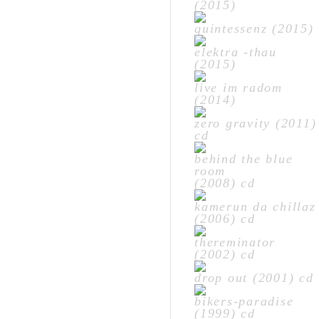
(2015)
quintessenz (2015)
elektra -thau
(2015)
live im radom
(2014)
zero gravity (2011)
cd
behind the blue
room
(2008) cd
kamerun da chillaz
(2006) cd
thereminator
(2002) cd
drop out (2001) cd
bikers-paradise
(1999) cd