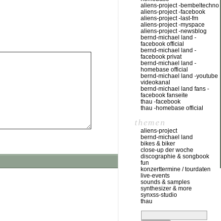
aliens-project -bembeltechno
aliens-project -facebook
aliens-project -last-fm
aliens-project -myspace
aliens-project -newsblog
bernd-michael land -
facebook official
bernd-michael land -
facebook privat
bernd-michael land -
homebase official
bernd-michael land -youtube
videokanal
bernd-michael land fans -
facebook fanseite
thau -facebook
thau -homebase official
themen
aliens-project
bernd-michael land
bikes & biker
close-up der woche
discographie & songbook
fun
konzerttermine / tourdaten
live-events
sounds & samples
synthesizer & more
synxss-studio
thau
suchen