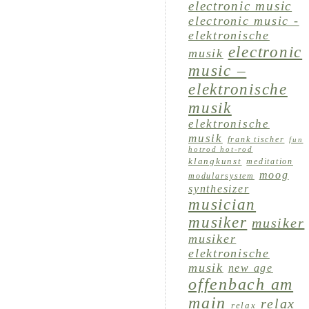
electronic music
electronic music -
elektronische
electronic
musik
music –
elektronische
musik
elektronische
musik
frank tischer
fun
hotrod hot-rod
klangkunst
meditation
moog
modularsystem
synthesizer
musician
musiker
musiker
musiker
elektronische
musik
new age
offenbach am
main
relax
relax