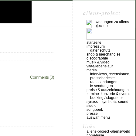
aliens-project
startseite
impressum
datenschutz
shop & merchandise
discographie
musik & video
vitae/lebenslauf
media
interviews, rezensionen,
Comments (0)
presseberichte
radiosendungen
tv-sendungen
preise & auszeichnungen
termine: konzerte & events
booking / stagerider
synxss – synthesis sound
studio
songbook
presse
auswahlmenü
links
aliens-project -aliensworld
homebase