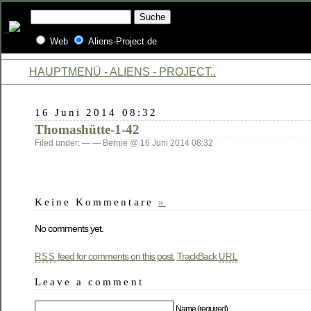
Web
Aliens-Project.de
HAUPTMENÜ - ALIENS - PROJECT..
16 Juni 2014 08:32
Thomashütte-1-42
Filed under: — — Bernie @ 16 Juni 2014 08:32
Keine Kommentare
»
No comments yet.
feed for comments on this post.
TrackBack
RSS
URL
Leave a comment
Name (required)