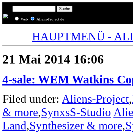
Web
Aliens-Project.de
HAUPTMENÜ - ALIE
21 Mai 2014 16:06
4-sale: WEM Watkins Co
Filed under:
Aliens-Project
,
& more
,
SynxsS-Studio
Alie
Land
,
Synthesizer & more
,
S