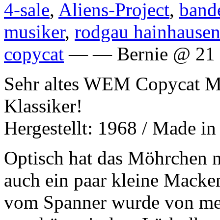
4-sale
,
Aliens-Project
,
band
musiker
,
rodgau hainhause
copycat
— — Bernie @ 21 
Sehr altes WEM Copycat Mk
Klassiker!
Hergestellt: 1968 / Made i
Optisch hat das Möhrchen n
auch ein paar kleine Mack
vom Spanner wurde von me