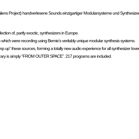
ns Project) handverlesene Sounds einzigartiger Modularsysteme und Synthesizer f
ction of, partly exoctic, synthesizers in Europe.
which were recording using Bernie’s veritably unique modular synthesis systems.
up” these sources, forming a totally new audio experience for all synthesizer lover
 Library is simply “FROM OUTER SPACE”. 217 programs are included.