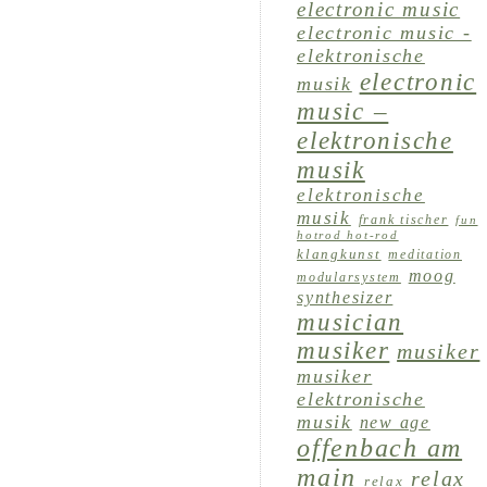
electronic music
electronic music -
elektronische
electronic
musik
music –
elektronische
musik
elektronische
musik
frank tischer
fun
hotrod hot-rod
klangkunst
meditation
moog
modularsystem
synthesizer
musician
musiker
musiker
musiker
elektronische
musik
new age
offenbach am
main
relax
relax