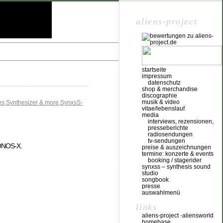
aliens-project
startseite
impressum
datenschutz
shop & merchandise
discographie
musik & video
es
,
Synthesizer & more
,
SynxsS-
vitae/lebenslauf
media
interviews, rezensionen,
presseberichte
radiosendungen
tv-sendungen
RONOS-X.
preise & auszeichnungen
termine: konzerte & events
booking / stagerider
synxss – synthesis sound
studio
songbook
presse
auswahlmenü
links
aliens-project -aliensworld
homebase