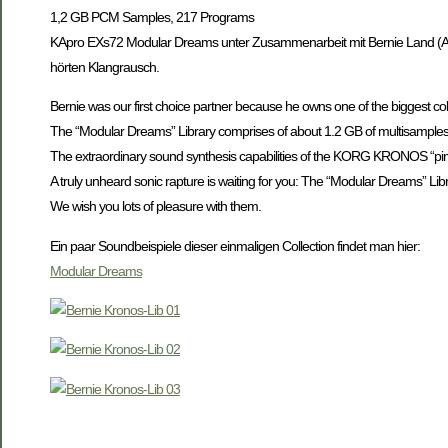
1,2 GB PCM Samples, 217 Programs
KApro EXs72 Modular Dreams unter Zusammenarbeit mit Bernie Land (Alie
hörten Klangrausch.
Bernie was our first choice partner because he owns one of the biggest colle
The “Modular Dreams” Library comprises of about 1.2 GB of multisamples 
The extraordinary sound synthesis capabilities of the KORG KRONOS “pimp 
A truly unheard sonic rapture is waiting for you: The “Modular Dreams”
We wish you lots of pleasure with them.
Ein paar Soundbeispiele dieser einmaligen Collection findet man hier:
Modular Dreams