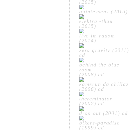
(2015)
quintessenz (2015)
elektra -thau
(2015)
live im radom
(2014)
zero gravity (2011)
cd
behind the blue
room
(2008) cd
kamerun da chillaz
(2006) cd
thereminator
(2002) cd
drop out (2001) cd
bikers-paradise
(1999) cd