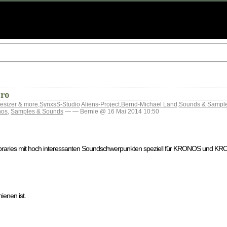
Pro
esizer & more
,
SynxsS-Studio
Aliens-Project
,
Bernd-Michael Land
,
Sounds & Sampl
nos
,
Samples & Sounds
— — Bernie @ 16 Mai 2014 10:50
libraries mit hoch interessanten Soundschwerpunkten speziell für KRONOS und K
ienen ist.