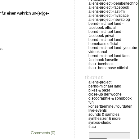
aliens-project -bembeltechno
aliens-project -facebook
aliens-project -last-fm
ür einen wahrlich un-(er)ge-
aliens-project -myspace
aliens-project -newsblog
bernd-michael land -
facebook official
bernd-michael land -
facebook privat
bernd-michael land -
homebase official
bernd-michael land -youtube
s.
videokanal
bernd-michael land fans -
facebook fanseite
thau -facebook
thau -homebase official
themen
aliens-project
bernd-michael land
bikes & biker
close-up der woche
discographie & songbook
fun
konzerttermine / tourdaten
live-events
sounds & samples
synthesizer & more
synxss-studio
thau
Comments (0)
suchen