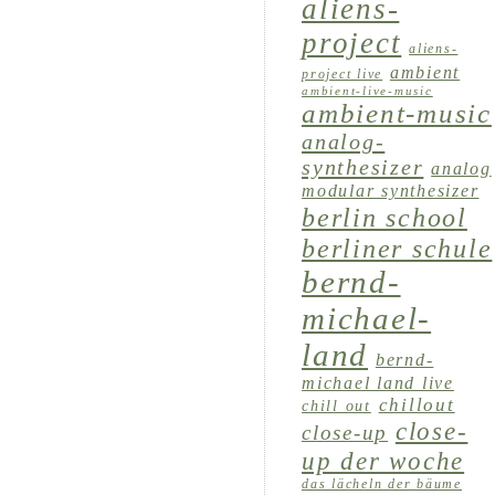
aliens-
project
aliens-
ambient
project live
ambient-live-music
ambient-music
analog-
synthesizer
analog
modular synthesizer
berlin school
berliner schule
bernd-
michael-
land
bernd-
michael land live
chillout
chill out
close-
close-up
up der woche
das lächeln der bäume