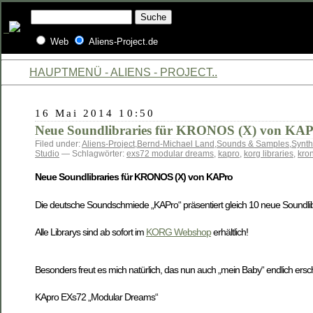
Web
Aliens-Project.de
HAUPTMENÜ - ALIENS - PROJECT..
16 Mai 2014 10:50
Neue Soundlibraries für KRONOS (X) von KA
Filed under:
Aliens-Project
,
Bernd-Michael Land
,
Sounds & Samples
,
Synth
Studio
— Schlagwörter:
exs72 modular dreams
,
kapro
,
korg libraries
,
kro
Neue Soundlibraries für KRONOS (X) von KAPro
Die deutsche Soundschmiede „KAPro“ präsentiert gleich 10 neue Sound
Alle Librarys sind ab sofort im
KORG Webshop
erhältlich!
Besonders freut es mich natürlich, das nun auch „mein Baby“ endlich ersch
KApro EXs72 „Modular Dreams“