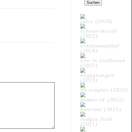
nach:
juice (2026)
schwer-metall
(2025)
einskommafünf
(2024)
live in eindhoven
(2023)
begegnungen
(2023)
99 temples (2023)
humao:id (2022)
kontrast (2021)
rodgau field
(2021)