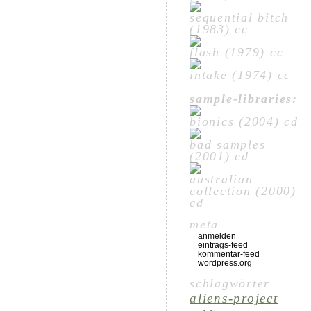
sequential bitch
(1983) cc
flash (1979) cc
intake (1974) cc
sample-libraries:
bionics (2004) cd
bad samples
(2001) cd
australian
collection (2000)
cd
meta
anmelden
eintrags-feed
kommentar-feed
wordpress.org
schlagwörter
aliens-project