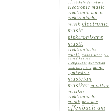
das lächeln der bäume
electronic music
electronic music -
elektronische
electronic
musik
music –
elektronische
musik
elektronische
musik
frank tischer
fun
hotrod hot-rod
klangkunst
meditation
moog
modularsystem
synthesizer
musician
musiker
musiker
musiker
elektronische
musik
new age
offenbach am