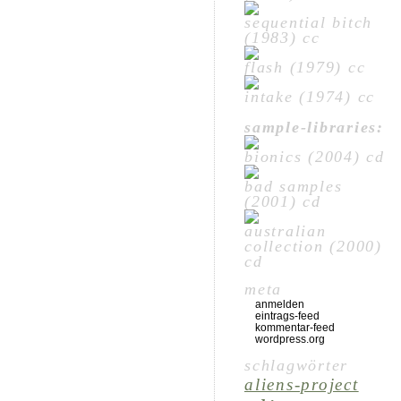
sequential bitch
(1983) cc
flash (1979) cc
intake (1974) cc
sample-libraries:
bionics (2004) cd
bad samples
(2001) cd
australian
collection (2000)
cd
meta
anmelden
eintrags-feed
kommentar-feed
wordpress.org
schlagwörter
aliens-project