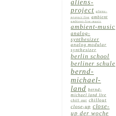
aliens-
project
aliens-
ambient
project live
ambient-live-music
ambient-music
analog-
synthesizer
analog modular
synthesizer
berlin school
berliner schule
bernd-
michael-
land
bernd-
michael land live
chillout
chill out
close-
close-up
up der woche