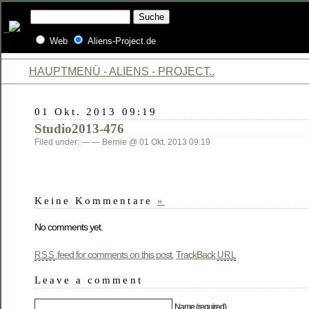
Web
Aliens-Project.de
HAUPTMENÜ - ALIENS - PROJECT..
01 Okt. 2013 09:19
Studio2013-476
Filed under: — — Bernie @ 01 Okt. 2013 09:19
Keine Kommentare
»
No comments yet.
feed for comments on this post.
TrackBack
RSS
URL
Leave a comment
Name (required)