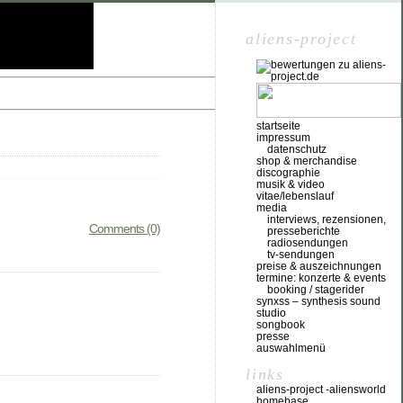
aliens-project
startseite
impressum
datenschutz
shop & merchandise
discographie
musik & video
vitae/lebenslauf
media
interviews, rezensionen,
Comments (0)
presseberichte
radiosendungen
tv-sendungen
preise & auszeichnungen
termine: konzerte & events
booking / stagerider
synxss – synthesis sound
studio
songbook
presse
auswahlmenü
links
aliens-project -aliensworld
homebase