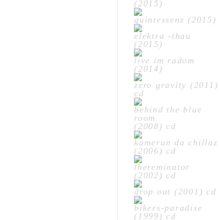
(2015)
quintessenz (2015)
elektra -thau
(2015)
live im radom
(2014)
zero gravity (2011)
cd
behind the blue
room
(2008) cd
kamerun da chillaz
(2006) cd
thereminator
(2002) cd
drop out (2001) cd
bikers-paradise
(1999) cd