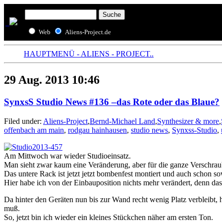
Web
Aliens-Project.de
HAUPTMENÜ - ALIENS - PROJECT..
29 Aug. 2013 10:46
SynxsS Studio News #136 –das Rote oder das Blaue?
Filed under:
Aliens-Project
,
Bernd-Michael Land
,
Synthesizer & more
,
offenbach am main
,
rodgau hainhausen
,
studio news
,
Synxss-Studio
,
Am Mittwoch war wieder Studioeinsatz.
Man sieht zwar kaum eine Veränderung, aber für die ganze Verschra
Das untere Rack ist jetzt jetzt bombenfest montiert und auch schon s
Hier habe ich von der Einbauposition nichts mehr verändert, denn das 
Da hinter den Geräten nun bis zur Wand recht wenig Platz verbleibt, 
muß.
So, jetzt bin ich wieder ein kleines Stückchen näher am ersten Ton.