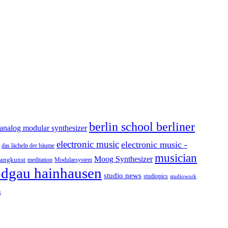
berlin school berliner
analog modular synthesizer
electronic music
electronic music -
das lächeln der bäume
musician
Moog Synthesizer
langkunst
Modularsystem
meditation
odgau hainhausen
studio news
studiopics
studiowork
h