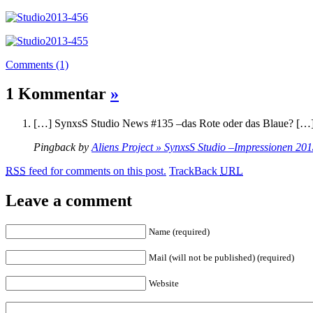
Comments (1)
1 Kommentar
»
[…] SynxsS Studio News #135 –das Rote oder das Blaue? […
Pingback by
Aliens Project » SynxsS Studio –Impressionen 20
RSS
feed for comments on this post.
TrackBack
URL
Leave a comment
Name (required)
Mail (will not be published) (required)
Website