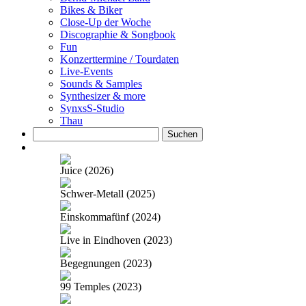
Bikes & Biker
Close-Up der Woche
Discographie & Songbook
Fun
Konzerttermine / Tourdaten
Live-Events
Sounds & Samples
Synthesizer & more
SynxsS-Studio
Thau
Suchen
nach:
Juice (2026)
Schwer-Metall (2025)
Einskommafünf (2024)
Live in Eindhoven (2023)
Begegnungen (2023)
99 Temples (2023)