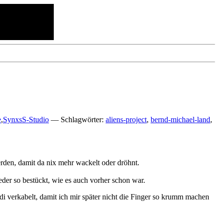
e
,
SynxsS-Studio
— Schlagwörter:
aliens-project
,
bernd-michael-land
,
den, damit da nix mehr wackelt oder dröhnt.
ieder so bestückt, wie es auch vorher schon war.
di verkabelt, damit ich mir später nicht die Finger so krumm machen