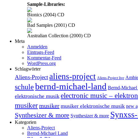
Sample-Libraries:
Bionics (2004) CD
Bad Samples (2001) CD
Australian Collection (2000) CD
Meta
Anmelden
Eintrags-Feed
Kommentar-Feed
WordPress.org
Schlagwörter
aliens-project
Aliens-Project
Ambie
Aliens-Project live
bernd-michael-land
schule
Bernd-Michael 
electronic music – elektro
elektronische musik
musiker
musiker
musiker elektronische musik
new a
Synxss-
Synthesizer & more
Synthesizer & more
Kategorien
Aliens-Project
Bernd-Michael Land