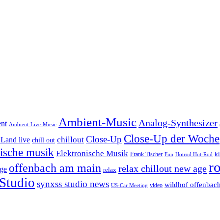
Ambient-Music
Analog-Synthesizer
nt
Ambient-Live-Music
Close-Up der Woche
Close-Up
chillout
Land live
chill out
nische musik
Elektronische Musik
k
Frank Tischer
Fun
Hotrod Hot-Rod
r
offenbach am main
relax chillout new age
ge
relax
Studio
synxss studio news
wildhof offenbac
video
US-Car Meeting