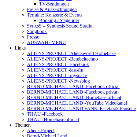
TV-Sendungen
Preise & Auszeichnungen
Termine: Konzerte & Events
Booking / Stagerider
SynxsS – Synthesis Sound Studio
Songbook
Presse
AUSWAHLMENÜ
Links
ALIENS-PROJECT -Aliensworld Homebase
ALIENS-PROJECT -Bembeltechno
ALIENS-PROJECT -Facebook
ALIENS-PROJECT -last-fm
ALIENS-PROJECT -myspace
ALIENS-PROJECT -Newsblog
BERND-MICHAEL LAND -Facebook official
BERND-MICHAEL LAND -Facebook privat
BERND-MICHAEL LAND -Homebase official
BERND-MICHAEL LAND -YouTube Videokanal
BERND-MICHAEL LAND FANS -Facebook Fanseite
THAU -Facebook
THAU -Homebase official
Themen
Aliens-Project
Bernd-Michael Land