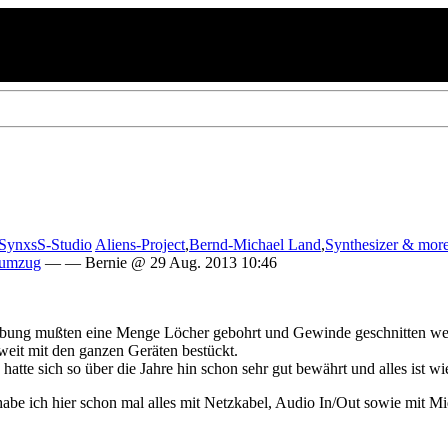
SynxsS-Studio
Aliens-Project
,
Bernd-Michael Land
,
Synthesizer & mor
umzug
— — Bernie @ 29 Aug. 2013 10:46
ubung mußten eine Menge Löcher gebohrt und Gewinde geschnitten wer
oweit mit den ganzen Geräten bestückt.
hatte sich so über die Jahre hin schon sehr gut bewährt und alles ist w
habe ich hier schon mal alles mit Netzkabel, Audio In/Out sowie mit Mi