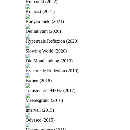
Humao:Id (2022)
Kontrast (2021)
Rodgau Field (2021)
Definitivum (2020)
Hyperreale Reflexion (2020)
Slowing World (2020)
Die Mondlandung (2019)
Hyperreale Reflexion (2019)
Farben (2018)
Transmitter 594kHz (2017)
Meeresgrund (2016)
Intervall (2015)
Odyssee (2015)
Metamorphose (2015)