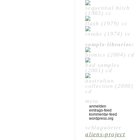
sequential bitch
(1983) cc
flash (1979) cc
intake (1974) cc
sample-libraries:
bionics (2004) cd
bad samples
(2001) cd
australian
collection (2000)
cd
meta
anmelden
eintrags-feed
kommentar-feed
wordpress.org
schlagwörter
aliens-project