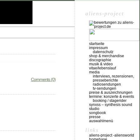
aliens-project
startseite
impressum
datenschutz
shop & merchandise
discographie
musik & video
vitae/lebenslauf
media
interviews, rezensionen,
Comments (0)
presseberichte
radiosendungen
tv-sendungen
preise & auszeichnungen
termine: konzerte & events
booking / stagerider
synxss – synthesis sound
studio
songbook
presse
auswahlmenü
links
aliens-project -aliensworld
homebase