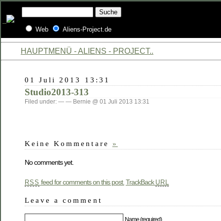
Web
Aliens-Project.de
HAUPTMENÜ - ALIENS - PROJECT..
01 Juli 2013 13:31
Studio2013-313
Filed under: — — Bernie @ 01 Juli 2013 13:31
Keine Kommentare
»
No comments yet.
feed for comments on this post.
TrackBack
RSS
URL
Leave a comment
Name (required)