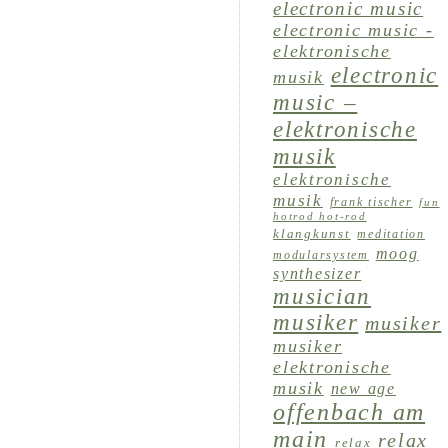
electronic music
electronic music -
elektronische
electronic
musik
music –
elektronische
musik
elektronische
musik
frank tischer
fun
hotrod hot-rod
klangkunst
meditation
moog
modularsystem
synthesizer
musician
musiker
musiker
musiker
elektronische
musik
new age
offenbach am
main
relax
relax