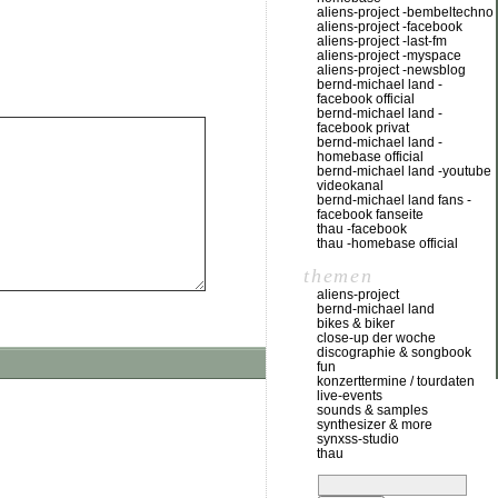
aliens-project -bembeltechno
aliens-project -facebook
aliens-project -last-fm
aliens-project -myspace
aliens-project -newsblog
bernd-michael land -
facebook official
bernd-michael land -
facebook privat
bernd-michael land -
homebase official
bernd-michael land -youtube
videokanal
bernd-michael land fans -
facebook fanseite
thau -facebook
thau -homebase official
themen
aliens-project
bernd-michael land
bikes & biker
close-up der woche
discographie & songbook
fun
konzerttermine / tourdaten
live-events
sounds & samples
synthesizer & more
synxss-studio
thau
suchen