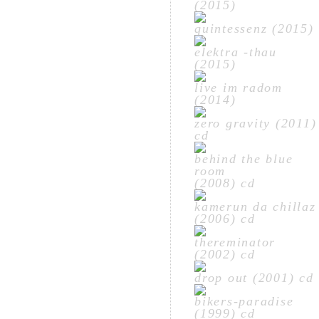
(2015)
quintessenz (2015)
elektra -thau
(2015)
live im radom
(2014)
zero gravity (2011)
cd
behind the blue
room
(2008) cd
kamerun da chillaz
(2006) cd
thereminator
(2002) cd
drop out (2001) cd
bikers-paradise
(1999) cd