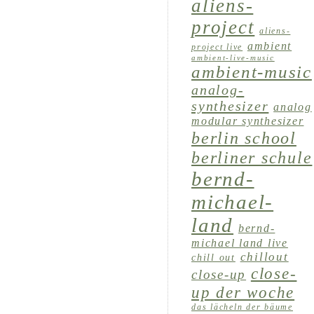
aliens-
project
aliens-
ambient
project live
ambient-live-music
ambient-music
analog-
synthesizer
analog
modular synthesizer
berlin school
berliner schule
bernd-
michael-
land
bernd-
michael land live
chillout
chill out
close-
close-up
up der woche
das lächeln der bäume