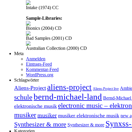
Intake (1974) CC
Sample-Libraries:
Bionics (2004) CD
Bad Samples (2001) CD
Australian Collection (2000) CD
Meta
Anmelden
Eintrags-Feed
Kommentar-Feed
WordPress.org
Schlagwörter
aliens-project
Aliens-Project
Ambie
Aliens-Project live
bernd-michael-land
schule
Bernd-Michael 
electronic music – elektro
elektronische musik
musiker
musiker
musiker elektronische musik
new a
Synxss-
Synthesizer & more
Synthesizer & more
Kategorien