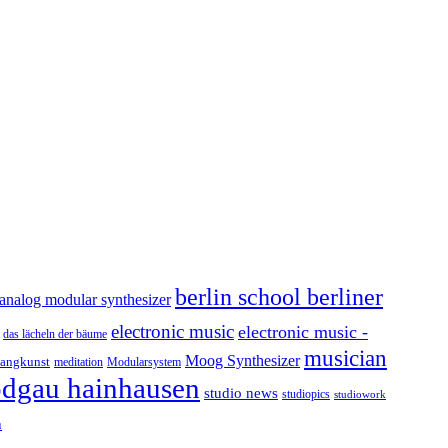
berlin school berliner
analog modular synthesizer
electronic music
electronic music -
das lächeln der bäume
musician
Moog Synthesizer
langkunst
Modularsystem
meditation
odgau hainhausen
studio news
studiopics
studiowork
h