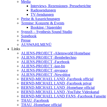
Media
Interviews, Rezensionen, Presseberichte
Radiosendungen
TV-Sendungen
Preise & Auszeichnungen
Termine: Konzerte & Events
Booking / Stagerider
SynxsS – Synthesis Sound Studio
Songbook
Presse
AUSWAHLMENÜ
Links
ALIENS-PROJECT -Aliensworld Homebase
ALIENS-PROJECT -Bembeltechno
ALIENS-PROJECT -Facebook
ALIENS-PROJECT -last-fm
ALIENS-PROJECT -myspace
ALIENS-PROJECT -Newsblog
BERND-MICHAEL LAND -Facebook official
BERND-MICHAEL LAND -Facebook privat
BERND-MICHAEL LAND -Homebase official
BERND-MICHAEL LAND -YouTube Videokanal
BERND-MICHAEL LAND FANS -Facebook Fanseite
THAU -Facebook
THAU -Homebase official