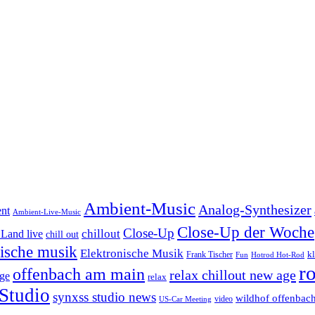
Ambient-Music
Analog-Synthesizer
nt
Ambient-Live-Music
Close-Up der Woche
Close-Up
chillout
Land live
chill out
nische musik
Elektronische Musik
k
Frank Tischer
Fun
Hotrod Hot-Rod
r
offenbach am main
relax chillout new age
ge
relax
Studio
synxss studio news
wildhof offenbac
video
US-Car Meeting