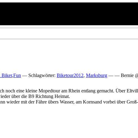
 Biker
,
Fun
— Schlagwörter:
Biketour2012
,
Marksburg
— — Bernie @ 
ich noch eine kleine Mopedtour am Rhein entlang gemacht. Über Eltvill
wieder über die B9 Richtung Heimat.
dann wieder mit der Fähre übers Wasser, am Kornsand vorbei über Groß-