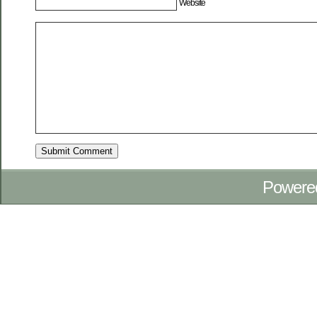
Website
Powere