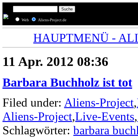
Web
Aliens-Project.de
HAUPTMENÜ - ALIE
11 Apr. 2012 08:36
Barbara Buchholz ist tot
Filed under:
Aliens-Project
,
Aliens-Project
,
Live-Events
,
Schlagwörter:
barbara buch