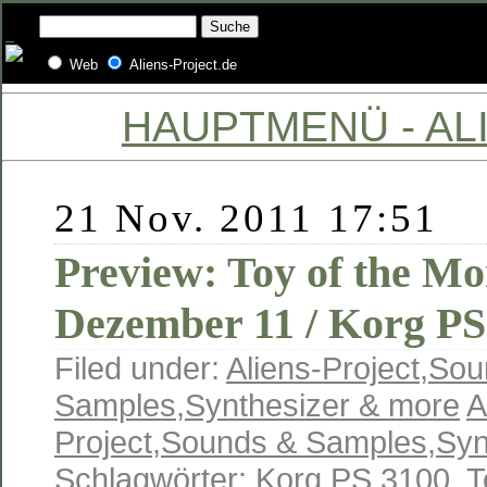
Web
Aliens-Project.de
HAUPTMENÜ - ALI
21 Nov. 2011 17:51
Preview: Toy of the Mo
Dezember 11 / Korg PS
Filed under:
Aliens-Project
,
Sou
Samples
,
Synthesizer & more
A
Project
,
Sounds & Samples
,
Syn
Schlagwörter:
Korg PS 3100
,
T