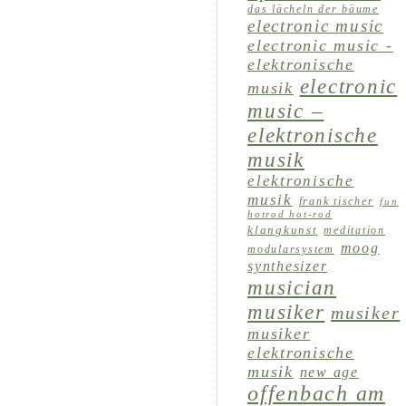
das lächeln der bäume
electronic music
electronic music -
elektronische
electronic
musik
music –
elektronische
musik
elektronische
musik
frank tischer
fun
hotrod hot-rod
klangkunst
meditation
moog
modularsystem
synthesizer
musician
musiker
musiker
musiker
elektronische
musik
new age
offenbach am