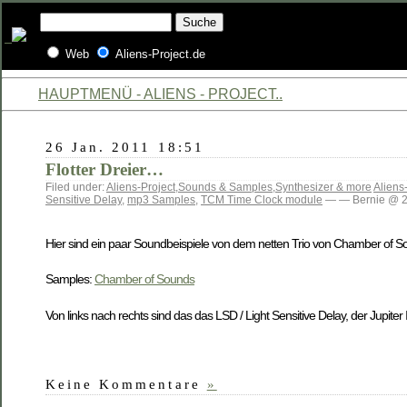
Web
Aliens-Project.de
HAUPTMENÜ - ALIENS - PROJECT..
26 Jan. 2011 18:51
Flotter Dreier…
Filed under:
Aliens-Project
,
Sounds & Samples
,
Synthesizer & more
Aliens
Sensitive Delay
,
mp3 Samples
,
TCM Time Clock module
— — Bernie @ 26
Hier sind ein paar Soundbeispiele von dem netten Trio von Chamber of S
Samples:
Chamber of Sounds
Von links nach rechts sind das das LSD / Light Sensitive Delay, der Jupite
Keine Kommentare
»