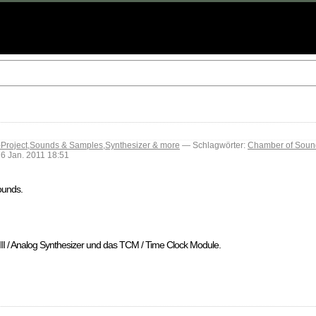
-Project
,
Sounds & Samples
,
Synthesizer & more
— Schlagwörter:
Chamber of Soun
 Jan. 2011 18:51
ounds.
r III / Analog Synthesizer und das TCM / Time Clock Module.