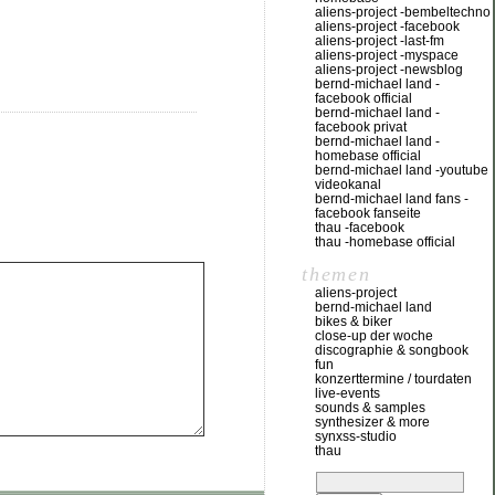
aliens-project -bembeltechno
aliens-project -facebook
aliens-project -last-fm
aliens-project -myspace
aliens-project -newsblog
bernd-michael land -
facebook official
bernd-michael land -
facebook privat
bernd-michael land -
homebase official
bernd-michael land -youtube
videokanal
bernd-michael land fans -
facebook fanseite
thau -facebook
thau -homebase official
themen
aliens-project
bernd-michael land
bikes & biker
close-up der woche
discographie & songbook
fun
konzerttermine / tourdaten
live-events
sounds & samples
synthesizer & more
synxss-studio
thau
suchen