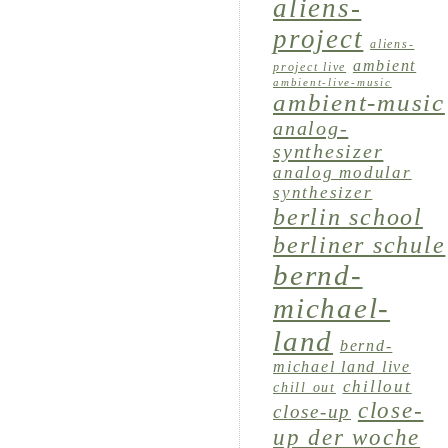
aliens-
project
aliens-
ambient
project live
ambient-live-music
ambient-music
analog-
synthesizer
analog modular
synthesizer
berlin school
berliner schule
bernd-
michael-
land
bernd-
michael land live
chillout
chill out
close-
close-up
up der woche