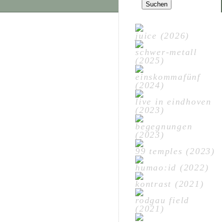
nach:
juice (2026)
schwer-metall
(2025)
einskommafünf
(2024)
live in eindhoven
(2023)
begegnungen
(2023)
99 temples (2023)
humao:id (2022)
kontrast (2021)
rodgau field
(2021)