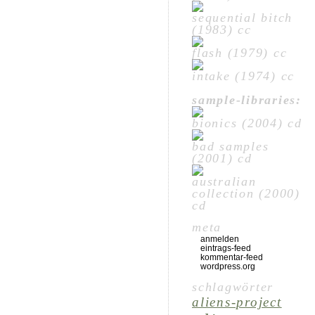
sequential bitch
(1983) cc
flash (1979) cc
intake (1974) cc
sample-libraries:
bionics (2004) cd
bad samples
(2001) cd
australian
collection (2000)
cd
meta
anmelden
eintrags-feed
kommentar-feed
wordpress.org
schlagwörter
aliens-project