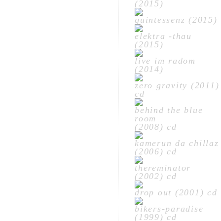
(2015)
quintessenz (2015)
elektra -thau
(2015)
live im radom
(2014)
zero gravity (2011)
cd
behind the blue
room
(2008) cd
kamerun da chillaz
(2006) cd
thereminator
(2002) cd
drop out (2001) cd
bikers-paradise
(1999) cd