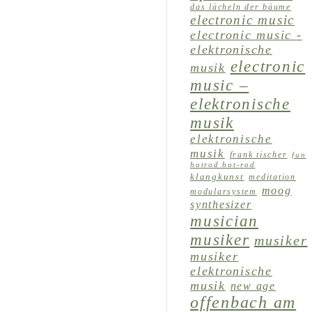
das lächeln der bäume
electronic music
electronic music -
elektronische
electronic
musik
music –
elektronische
musik
elektronische
musik
frank tischer
fun
hotrod hot-rod
klangkunst
meditation
moog
modularsystem
synthesizer
musician
musiker
musiker
musiker
elektronische
musik
new age
offenbach am