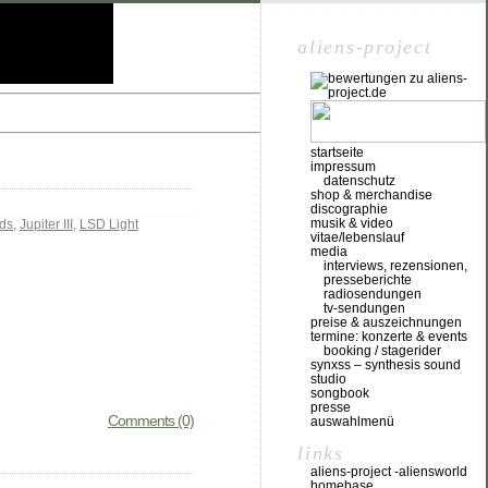
aliens-project
startseite
impressum
datenschutz
shop & merchandise
discographie
musik & video
ds
,
Jupiter III
,
LSD Light
vitae/lebenslauf
media
interviews, rezensionen,
presseberichte
radiosendungen
tv-sendungen
preise & auszeichnungen
termine: konzerte & events
booking / stagerider
synxss – synthesis sound
studio
songbook
presse
Comments (0)
auswahlmenü
links
aliens-project -aliensworld
homebase