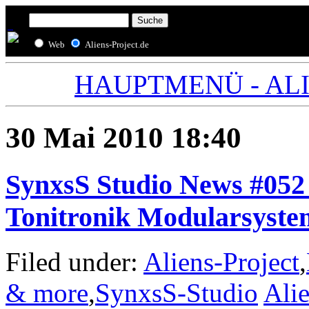
Web
Aliens-Project.de
HAUPTMENÜ - ALIE
30 Mai 2010 18:40
SynxsS Studio News #052 
Tonitronik Modularsyste
Filed under:
Aliens-Project
,
& more
,
SynxsS-Studio
Alie