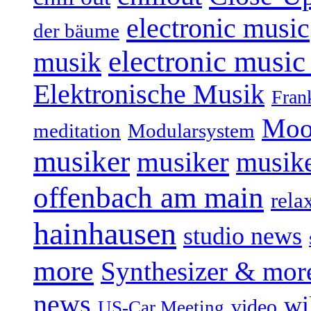
electronic music
der bäume
electronic music
musik
Elektronische Musik
Fran
Moo
Modularsystem
meditation
musiker
musiker
musike
offenbach am main
rela
hainhausen
studio news
more
Synthesizer & mor
news
wi
video
US-Car Meeting