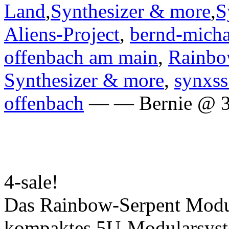
Land
,
Synthesizer & more
,
S
Aliens-Project
,
bernd-micha
offenbach am main
,
Rainbo
Synthesizer & more
,
synxss
offenbach
— — Bernie @ 3
4-sale!
Das Rainbow-Serpent Modula
kompaktes 5U-Modularsystem