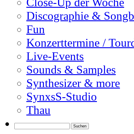
Close-Up der Woche
Discographie & Song
Fun
Konzerttermine / Tour
Live-Events
Sounds & Samples
Synthesizer & more
SynxsS-Studio
Thau
Suchen
nach: