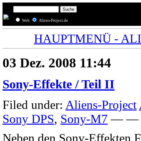
Web
Aliens-Project.de
HAUPTMENÜ - ALIE
03 Dez. 2008 11:44
Sony-Effekte / Teil II
Filed under:
Aliens-Project
Sony DPS
,
Sony-M7
— — B
Neben den Sony-Effekten F7