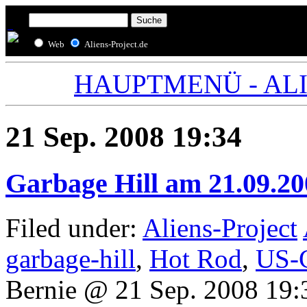
Web
Aliens-Project.de
HAUPTMENÜ - ALIE
21 Sep. 2008 19:34
Garbage Hill am 21.09.20
Filed under:
Aliens-Project
garbage-hill
,
Hot Rod
,
US-C
Bernie @ 21 Sep. 2008 19: