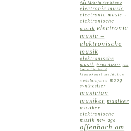
das lächeln der bäume
electronic music
electronic music -
elektronische
electronic
musik
music –
elektronische
musik
elektronische
musik
frank tischer
fun
hotrod hot-rod
klangkunst
meditation
moog
modularsystem
synthesizer
musician
musiker
musiker
musiker
elektronische
musik
new age
offenbach am