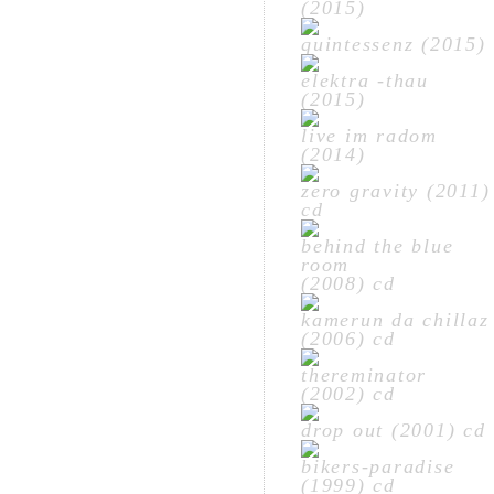
(2015)
quintessenz (2015)
elektra -thau
(2015)
live im radom
(2014)
zero gravity (2011)
cd
behind the blue
room
(2008) cd
kamerun da chillaz
(2006) cd
thereminator
(2002) cd
drop out (2001) cd
bikers-paradise
(1999) cd