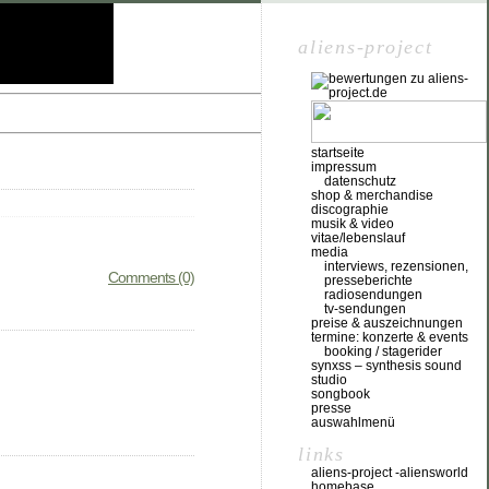
aliens-project
startseite
impressum
datenschutz
shop & merchandise
discographie
musik & video
vitae/lebenslauf
media
interviews, rezensionen,
Comments (0)
presseberichte
radiosendungen
tv-sendungen
preise & auszeichnungen
termine: konzerte & events
booking / stagerider
synxss – synthesis sound
studio
songbook
presse
auswahlmenü
links
aliens-project -aliensworld
homebase