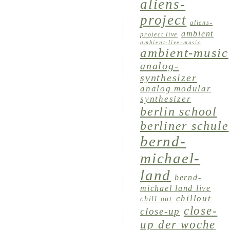
aliens-
project
aliens-
ambient
project live
ambient-live-music
ambient-music
analog-
synthesizer
analog modular
synthesizer
berlin school
berliner schule
bernd-
michael-
land
bernd-
michael land live
chillout
chill out
close-
close-up
up der woche