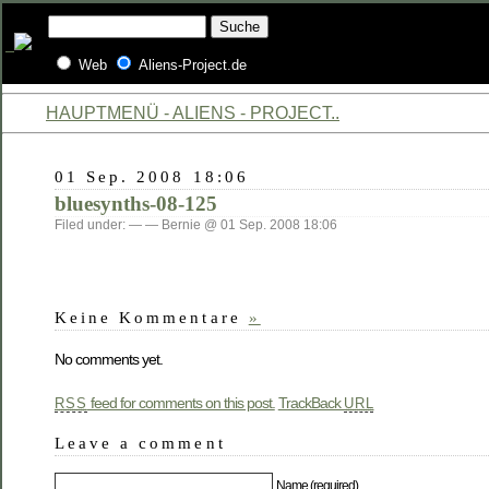
Web
Aliens-Project.de
HAUPTMENÜ - ALIENS - PROJECT..
01 Sep. 2008 18:06
bluesynths-08-125
Filed under: — — Bernie @ 01 Sep. 2008 18:06
Keine Kommentare
»
No comments yet.
feed for comments on this post.
TrackBack
RSS
URL
Leave a comment
Name (required)