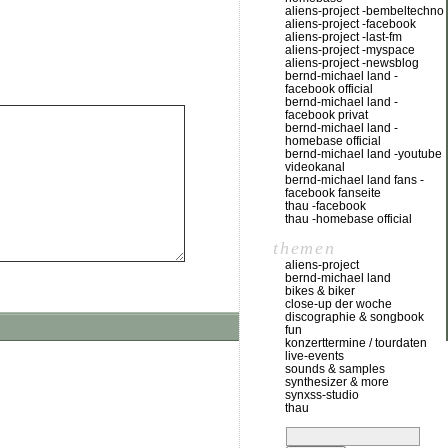
aliens-project -bembeltechno
aliens-project -facebook
aliens-project -last-fm
aliens-project -myspace
aliens-project -newsblog
bernd-michael land -
facebook official
bernd-michael land -
facebook privat
bernd-michael land -
homebase official
bernd-michael land -youtube
videokanal
bernd-michael land fans -
facebook fanseite
thau -facebook
thau -homebase official
themen
aliens-project
bernd-michael land
bikes & biker
close-up der woche
discographie & songbook
fun
konzerttermine / tourdaten
live-events
sounds & samples
synthesizer & more
synxss-studio
thau
suchen