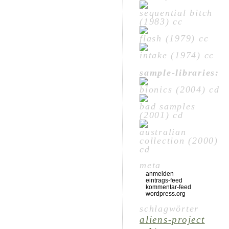
sequential bitch
(1983) cc
flash (1979) cc
intake (1974) cc
sample-libraries:
bionics (2004) cd
bad samples
(2001) cd
australian
collection (2000)
cd
meta
anmelden
eintrags-feed
kommentar-feed
wordpress.org
schlagwörter
aliens-project