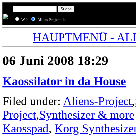
Web
Aliens-Project.de
HAUPTMENÜ - ALIE
06 Juni 2008 18:29
Kaossilator in da House
Filed under:
Aliens-Project
,
Project
,
Synthesizer & more
Kaosspad
,
Korg Synthesize