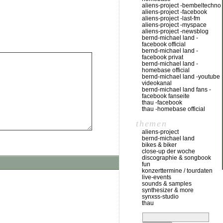
aliens-project -bembeltechno
aliens-project -facebook
aliens-project -last-fm
aliens-project -myspace
aliens-project -newsblog
bernd-michael land -
facebook official
bernd-michael land -
facebook privat
bernd-michael land -
homebase official
bernd-michael land -youtube
videokanal
bernd-michael land fans -
facebook fanseite
thau -facebook
thau -homebase official
themen
aliens-project
bernd-michael land
bikes & biker
close-up der woche
discographie & songbook
fun
konzerttermine / tourdaten
live-events
sounds & samples
synthesizer & more
synxss-studio
thau
suchen