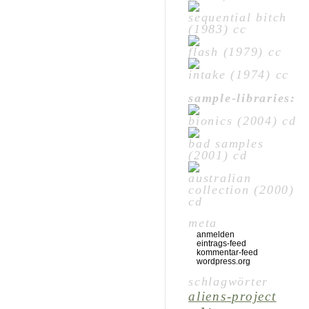
sequential bitch
(1983) cc
flash (1979) cc
intake (1974) cc
sample-libraries:
bionics (2004) cd
bad samples
(2001) cd
australian
collection (2000)
cd
meta
anmelden
eintrags-feed
kommentar-feed
wordpress.org
schlagwörter
aliens-project