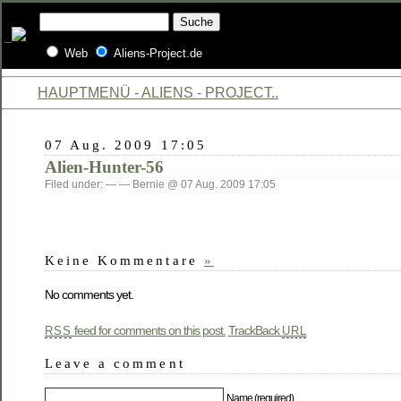
Web
Aliens-Project.de
HAUPTMENÜ - ALIENS - PROJECT..
07 Aug. 2009 17:05
Alien-Hunter-56
Filed under: — — Bernie @ 07 Aug. 2009 17:05
Keine Kommentare
»
No comments yet.
feed for comments on this post.
TrackBack
RSS
URL
Leave a comment
Name (required)