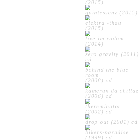
(2015)
quintessenz (2015)
elektra -thau
(2015)
live im radom
(2014)
zero gravity (2011)
cd
behind the blue
room
(2008) cd
kamerun da chillaz
(2006) cd
thereminator
(2002) cd
drop out (2001) cd
bikers-paradise
(1999) cd