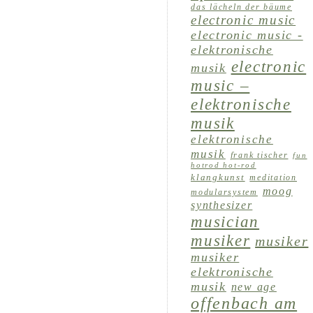
das lächeln der bäume
electronic music
electronic music -
elektronische
electronic
musik
music –
elektronische
musik
elektronische
musik
frank tischer
fun
hotrod hot-rod
klangkunst
meditation
moog
modularsystem
synthesizer
musician
musiker
musiker
musiker
elektronische
musik
new age
offenbach am