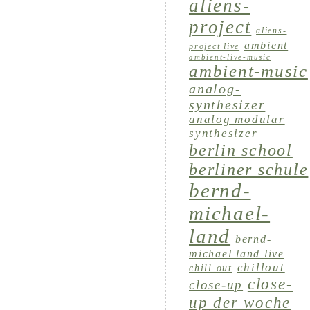
aliens-
project
aliens-
ambient
project live
ambient-live-music
ambient-music
analog-
synthesizer
analog modular
synthesizer
berlin school
berliner schule
bernd-
michael-
land
bernd-
michael land live
chillout
chill out
close-
close-up
up der woche