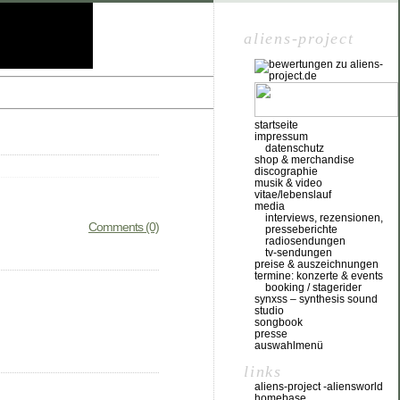
aliens-project
startseite
impressum
datenschutz
shop & merchandise
discographie
musik & video
vitae/lebenslauf
media
interviews, rezensionen,
Comments (0)
presseberichte
radiosendungen
tv-sendungen
preise & auszeichnungen
termine: konzerte & events
booking / stagerider
synxss – synthesis sound
studio
songbook
presse
auswahlmenü
links
aliens-project -aliensworld
homebase